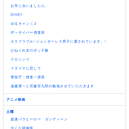
お耳に合いましたら。
DIVE!!
ゆるキャン△２
IP～サイバー捜査班
カラフラブル~ジェンダーレス男子に愛されています。~
ひねくれ女のボッチ飯
クロシンリ
イタイケに恋して
警視庁・捜査一課長
遠藤憲一と宮藤官九郎の勉強させていただきます
アニメ映画
土曜
超速パラヒーロー ガンディーン
泣くな研修医