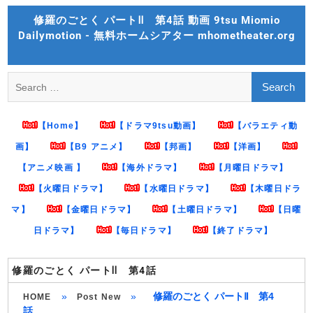
Skip
修羅のごとく パートⅡ 第4話 動画 9tsu Miomio
to
Dailymotion - 無料ホームシアター mhometheater.org
content
Search
for:
【Home】
【ドラマ9tsu動画】
【バラエティ動
画】
【B9 アニメ】
【邦画】
【洋画】
【アニメ映画 】
【海外ドラマ】
【月曜日ドラマ】
【火曜日ドラマ】
【水曜日ドラマ】
【木曜日ドラ
マ】
【金曜日ドラマ】
【土曜日ドラマ】
【日曜
日ドラマ】
【毎日ドラマ】
【終了ドラマ】
修羅のごとく パートⅡ 第4話
»
»
修羅のごとく パートⅡ 第4
HOME
Post New
話