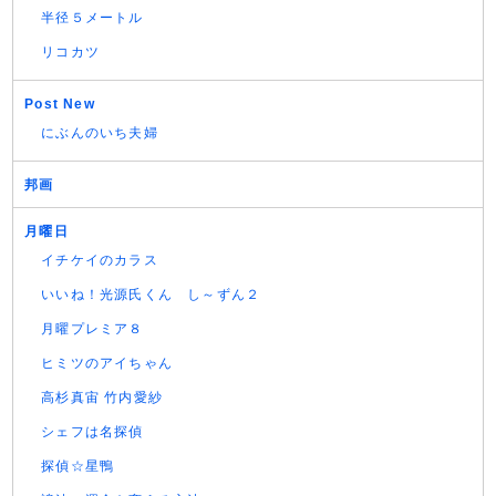
半径５メートル
リコカツ
Post New
にぶんのいち夫婦
邦画
月曜日
イチケイのカラス
いいね！光源氏くん し～ずん２
月曜プレミア８
ヒミツのアイちゃん
高杉真宙 竹内愛紗
シェフは名探偵
探偵☆星鴨