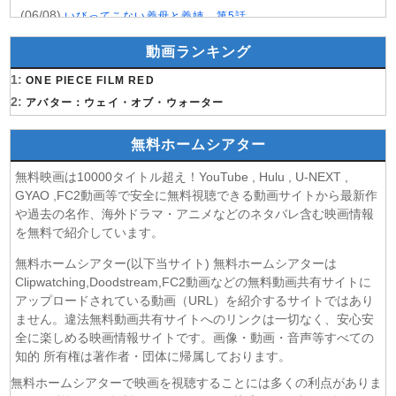
(06/08)
いびってこない義母と義姉 第5話
(06/08)
サンダー３ 第5話
動画ランキング
(06/08)
ヤンキー激戦区の四天王がアイドルグループに転生した
1:
ら？ 第9話
ONE PIECE FILM RED
(06/08)
2:
おちたらおわり 第6話
アバター：ウェイ・オブ・ウォーター
(05/08)
LV999の村人 第7話
無料ホームシアター
(05/08)
片田舎のおっさん、剣聖になるII 第5話
(05/08)
ヒロイン？聖女？いいえ、オールワークスメイドです
無料映画は10000タイトル超え！YouTube , Hulu , U-NEXT ,
（誇）！ 第7話
GYAO ,FC2動画等で安全に無料視聴できる動画サイトから最新作
(05/08)
幼女戦記Ⅱ 第5話
や過去の名作、海外ドラマ・アニメなどのネタバレ含む映画情報
(05/08)
花ざかりの君たちへ 第2期 第7話
を無料で紹介しています。
(05/08)
ドライな同期の溺愛癖 第5話
無料ホームシアター(以下当サイト) 無料ホームシアターは
(05/08)
今夜もシリアルキラーと待ち合わせ 第6話
Clipwatching,Doodstream,FC2動画などの無料動画共有サイトに
(05/08)
Tokyo middle 30 第3話
アップロードされている動画（URL）を紹介するサイトではあり
(05/08)
ません。違法無料動画共有サイトへのリンクは一切なく、安心安
ファーストクライ 母子救命救急班 第5話
全に楽しめる映画情報サイトです。画像・動画・音声等すべての
(05/08)
クレバテスⅡ-魔獣の王と偽りの勇者伝承- 第5話
知的 所有権は著作者・団体に帰属しております。
(05/08)
身代わり令嬢を救ったのは冷酷無慈悲な氷の王子の愛でし
た 第5話
無料ホームシアターで映画を視聴することには多くの利点がありま