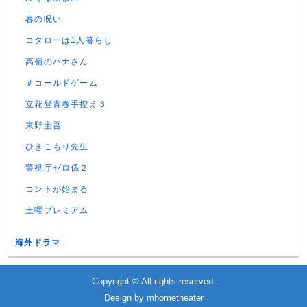
春の呪い
コタローは1人暮らし
高嶺のハナさん
＃コールドゲーム
立花登青春手控え３
東野圭吾
ひきこもり先生
警視庁ゼロ係２
コントが始まる
土曜プレミアム
海外ドラマ
Copyright © All rights reserved.
Design by
mhometheater