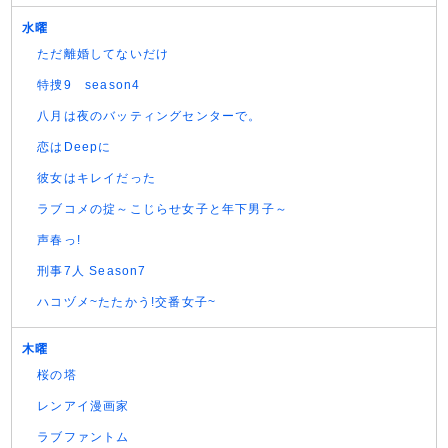
水曜
ただ離婚してないだけ
特捜9 season4
八月は夜のバッティングセンターで。
恋はDeepに
彼女はキレイだった
ラブコメの掟～こじらせ女子と年下男子～
声春っ!
刑事7人 Season7
ハコヅメ~たたかう!交番女子~
木曜
桜の塔
レンアイ漫画家
ラブファントム