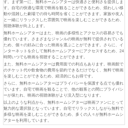
す。まず第一に、無料ホームシアターは快適さと便利さを提供しま
(05/08)
大追跡〜警視庁SSBC強行犯係〜 Season2 第3話
す。自宅の快適な環境で映画を観ることができるため、煩わしい移
(05/08)
マッサン 第17話
動や混雑した劇場での待ち時間を省くことができます。家族や友人
(05/08)
風、薫る 第93話
と一緒にリラックスした雰囲気で映画を楽しむことができるため、
(05/08)
天は赤い河のほとり 第5話
視聴体験が向上します。
(05/08)
スピナーベイト 第6話
無料ホームシアターはまた、映画の多様性とアクセスの容易さでも
(05/08)
チョッちゃん 第85話
優れています。さまざまなジャンルの映画が無料で提供されている
ため、個々の好みに合った映画を選ぶことができます。さらに、イ
(05/08)
ひまわり 第93話
ンターネットを介して無料ホームシアターにアクセスするため、24
(05/08)
幸せになりたいマサムネ君 第5話
時間いつでも映画を視聴することができます。
(05/08)
手札が多めのビクトリア 第5話
また、無料ホームシアターは費用面での利点もあります。映画館で
(05/08)
コントラスト 第6話
のチケット代や飲食物の費用を節約できるだけでなく、無料で映画
を楽しむことができるため、経済的にもお得です。
さらに、無料ホームシアターはプライバシーを保護する点でも優れ
ています。自宅で映画を観ることで、他の観客との間にプライバシ
ーが保たれ、映画の視聴体験がより没入型になります。
以上のような利点から、無料ホームシアターは映画ファンにとって
魅力的な選択肢となっています。自宅でリラックスしながら無料で
多様な映画を楽しむことができるため、多くの人々が無料ホームシ
アターを利用しています。