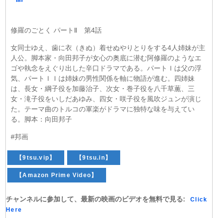
修羅のごとく パートⅡ 第4話
女同士ゆえ、歯に衣（きぬ）着せぬやりとりをする4人姉妹が主
人公。脚本家・向田邦子が女心の奥底に潜む阿修羅のようなエ
ゴや執念をえぐり出した辛口ドラマである。パートＩは父の浮
気、パートＩＩは姉妹の男性関係を軸に物語が進む。四姉妹
は、長女・綱子役を加藤治子、次女・巻子役を八千草薫、三
女・滝子役をいしだあゆみ、四女・咲子役を風吹ジュンが演じ
た。テーマ曲のトルコの軍楽がドラマに独特な味を与えてい
る。脚本：向田邦子
#邦画
【9tsu.vip】
【9tsu.in】
【Amazon Prime Video】
チャンネルに参加して、最新の映画のビデオを無料で見る:
Click
Here