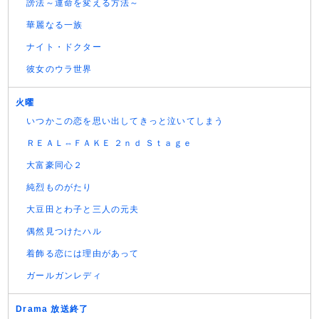
謗法～運命を変える方法～
華麗なる一族
ナイト・ドクター
彼女のウラ世界
火曜
いつかこの恋を思い出してきっと泣いてしまう
ＲＥＡＬ⇔ＦＡＫＥ ２ｎｄ Ｓｔａｇｅ
大富豪同心２
純烈ものがたり
大豆田とわ子と三人の元夫
偶然見つけたハル
着飾る恋には理由があって
ガールガンレディ
Drama 放送終了