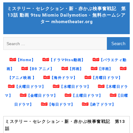
Skip
ミステリー・セレクション・新・赤かぶ検事奮戦記 第
to
13話 動画 9tsu Miomio Dailymotion - 無料ホームシア
content
ター mhometheater.org
Search
for:
【Home】
【ドラマ9tsu動画】
【バラエティ動
画】
【B9 アニメ】
【邦画】
【洋画】
【アニメ映画 】
【海外ドラマ】
【月曜日ドラマ】
【火曜日ドラマ】
【水曜日ドラマ】
【木曜日ドラ
マ】
【金曜日ドラマ】
【土曜日ドラマ】
【日曜
日ドラマ】
【毎日ドラマ】
【終了ドラマ】
ミステリー・セレクション・新・赤かぶ検事奮戦記 第13
話