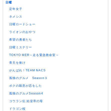
日曜
定年女子
ネメシス
日曜ロードショー
ライオンのおやつ
希望の勇者たち
日曜ミステリー
TOKYO MER～走る緊急救命室～
青天を衝け
がんばれ！TEAM NACS
孤独のグルメ Season３
ボクの殺意が恋をした
孤独のグルメSeason4
コウラン伝 始皇帝の母
ドラゴン桜