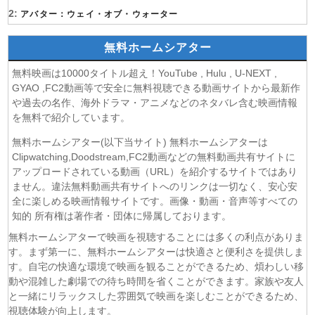
(10/08)
ブチ切れ令嬢は報復を誓いました。 第6話
2:
アバター：ウェイ・オブ・ウォーター
(10/08)
ワールド イズ ダンシング 第7話
(10/08)
最強出涸らし皇子の暗躍帝位争い 第6話
無料ホームシアター
(10/08)
捨てられ聖女の異世界ごはん旅 隠れスキルでキャンピング
無料映画は10000タイトル超え！YouTube , Hulu , U-NEXT ,
カーを召喚しました 第6話
GYAO ,FC2動画等で安全に無料視聴できる動画サイトから最新作
(10/08)
骸骨騎士様、只今異世界へお出掛け中Ⅱ 第6話
や過去の名作、海外ドラマ・アニメなどのネタバレ含む映画情報
(10/08)
普通の恋愛 第5話
を無料で紹介しています。
(10/08)
GTO(2026年版) 第4話
無料ホームシアター(以下当サイト) 無料ホームシアターは
(10/08)
透明な夜に駆ける君と、目に見えない恋をした。 第6話
Clipwatching,Doodstream,FC2動画などの無料動画共有サイトに
(10/08)
ブラックトリック〜裁きを操る弁護人〜 第4話
アップロードされている動画（URL）を紹介するサイトではあり
(10/08)
映画「怪盗グルーのミニオン超変身」◆『ミニオンズ＆モ
ません。違法無料動画共有サイトへのリンクは一切なく、安心安
ンスターズ』公開記念！
全に楽しめる映画情報サイトです。画像・動画・音声等すべての
(10/08)
知的 所有権は著作者・団体に帰属しております。
夕方ミステリー『山村美紗サスペンス 密輸ダイヤモンド殺
人事件』名取裕子
無料ホームシアターで映画を視聴することには多くの利点がありま
(10/08)
ふつつかな悪女ではございますが ～雛宮蝶鼠とりかえ伝
す。まず第一に、無料ホームシアターは快適さと便利さを提供しま
～ 第4話
す。自宅の快適な環境で映画を観ることができるため、煩わしい移
(10/08)
ふつつかな悪女ではございますが ～雛宮蝶鼠とりかえ伝
動や混雑した劇場での待ち時間を省くことができます。家族や友人
～ 第5話
と一緒にリラックスした雰囲気で映画を楽しむことができるため、
視聴体験が向上します。
(10/08)
風、薫る 第96話