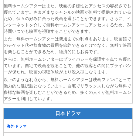
無料ホームシアターはまた、映画の多様性とアクセスの容易さでも
(10/08)
ひまわり 第96話
優れています。さまざまなジャンルの映画が無料で提供されている
(10/08)
マッサン 第20話
ため、個々の好みに合った映画を選ぶことができます。さらに、イ
(10/08)
チョッちゃん 第88話
ンターネットを介して無料ホームシアターにアクセスするため、24
(10/08)
黒猫と魔女の教室 第18話
時間いつでも映画を視聴することができます。
(09/08)
刃牙道 第6話
また、無料ホームシアターは費用面での利点もあります。映画館で
(09/08)
無職転生Ⅲ～異世界行ったら本気だす～ 第7話
のチケット代や飲食物の費用を節約できるだけでなく、無料で映画
を楽しむことができるため、経済的にもお得です。
(09/08)
さよならララ 第6話
さらに、無料ホームシアターはプライバシーを保護する点でも優れ
(09/08)
アズールレーン びそくぜんしんっ！にっ！！ 第6話
ています。自宅で映画を観ることで、他の観客との間にプライバシ
(09/08)
ONE PIECE ワンピース 第1173話
ーが保たれ、映画の視聴体験がより没入型になります。
以上のような利点から、無料ホームシアターは映画ファンにとって
魅力的な選択肢となっています。自宅でリラックスしながら無料で
多様な映画を楽しむことができるため、多くの人々が無料ホームシ
アターを利用しています。
日本ドラマ
海外ドラマ