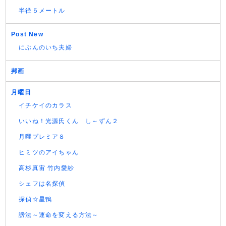
半径５メートル
Post New
にぶんのいち夫婦
邦画
月曜日
イチケイのカラス
いいね！光源氏くん し～ずん２
月曜プレミア８
ヒミツのアイちゃん
高杉真宙 竹内愛紗
シェフは名探偵
探偵☆星鴨
謗法～運命を変える方法～