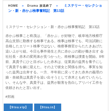
»
»
ミステリー・セレクショ
HOME
Drama 放送終了
ン・新・赤かぶ検事奮戦記 第13話
ミステリー・セレクション・新・赤かぶ検事奮戦記 第13話
赤かぶ検事こと柊茂は、「赤かぶ」が好物で、岐阜地方検察庁
高山支部に勤務する検事である。検事は検事でも、司法試験に
合格したエリート検事ではない。検察事務官からたたきあげた
這い上がり組。今日も事件発生と共に赤かぶの勘が働き出す 会
社社長・赤木の変死体が見つかった。柊検事は捜査を開始。8年
前、真貴子にひと目ボレした赤木は、従業員の益男を養子にし
て真貴子を嫁に迎えた。その上で彼女と関係を持ち、事実を知
った益男は出奔する。一方、半年前に戻ってきた赤木の義理の
娘・奈緒美は真貴子を追い出そうとして赤木ともめていたらし
い。そんな中、真貴子は、益男が殺害を告白しアリバイ工作を
依頼されたと言い出す。
#邦画
【9tsu.vip】
【9tsu.in】