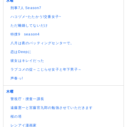
水曜
刑事7人 Season7
ハコヅメ~たたかう!交番女子~
ただ離婚してないだけ
特捜9 season4
八月は夜のバッティングセンターで。
恋はDeepに
彼女はキレイだった
ラブコメの掟～こじらせ女子と年下男子～
声春っ!
木曜
警視庁・捜査一課長
遠藤憲一と宮藤官九郎の勉強させていただきます
桜の塔
レンアイ漫画家