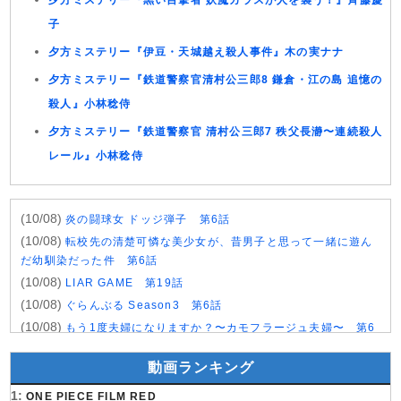
夕方ミステリー『黒い目撃者 妖魔カラスが人を襲う！』斉藤慶
子
夕方ミステリー『伊豆・天城越え殺人事件』木の実ナナ
夕方ミステリー『鉄道警察官清村公三郎8 鎌倉・江の島 追憶の
殺人』小林稔侍
夕方ミステリー『鉄道警察官 清村公三郎7 秩父長瀞〜連続殺人
レール』小林稔侍
(10/08)
炎の闘球女 ドッジ弾子 第6話
(10/08)
転校先の清楚可憐な美少女が、昔男子と思って一緒に遊ん
だ幼馴染だった件 第6話
(10/08)
LIAR GAME 第19話
(10/08)
ぐらんぶる Season3 第6話
(10/08)
もう1度夫婦になりますか？〜カモフラージュ夫婦〜 第6
話
動画ランキング
(10/08)
夫を殺したはずなのに 第6話
(10/08)
北斗の拳 拳王軍ザコたちの挽歌 第2クール 第18話
1:
ONE PIECE FILM RED