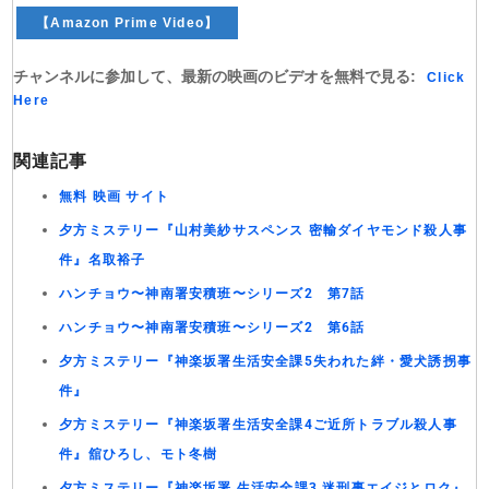
【Amazon Prime Video】
チャンネルに参加して、最新の映画のビデオを無料で見る:
Click
Here
関連記事
無料 映画 サイト
夕方ミステリー『山村美紗サスペンス 密輸ダイヤモンド殺人事
件』名取裕子
ハンチョウ〜神南署安積班〜シリーズ2 第7話
ハンチョウ〜神南署安積班〜シリーズ2 第6話
夕方ミステリー『神楽坂署生活安全課5失われた絆・愛犬誘拐事
件』
夕方ミステリー『神楽坂署生活安全課4ご近所トラブル殺人事
件』舘ひろし、モト冬樹
夕方ミステリー『神楽坂署 生活安全課3 迷刑事エイジとロク』