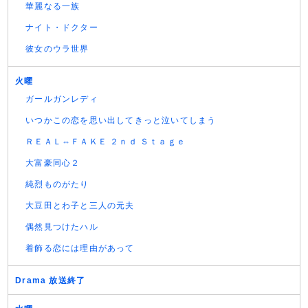
華麗なる一族
ナイト・ドクター
彼女のウラ世界
火曜
ガールガンレディ
いつかこの恋を思い出してきっと泣いてしまう
ＲＥＡＬ⇔ＦＡＫＥ ２ｎｄ Ｓｔａｇｅ
大富豪同心２
純烈ものがたり
大豆田とわ子と三人の元夫
偶然見つけたハル
着飾る恋には理由があって
Drama 放送終了