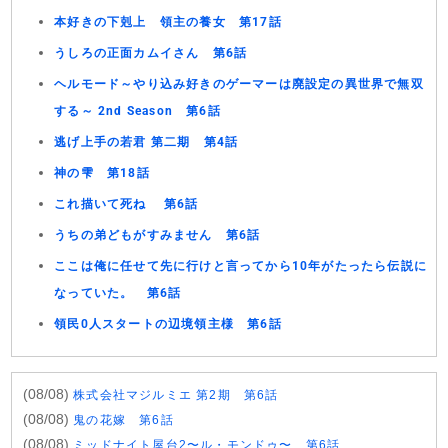
本好きの下剋上 領主の養女 第17話
うしろの正面カムイさん 第6話
ヘルモード～やり込み好きのゲーマーは廃設定の異世界で無双
する～ 2nd Season 第6話
逃げ上手の若君 第二期 第4話
神の雫 第18話
これ描いて死ね 第6話
うちの弟どもがすみません 第6話
ここは俺に任せて先に行けと言ってから10年がたったら伝説に
なっていた。 第6話
領民0人スタートの辺境領主様 第6話
(08/08)
株式会社マジルミエ 第2期 第6話
(08/08)
鬼の花嫁 第6話
(08/08)
ミッドナイト屋台2〜ル・モンドゥ〜 第6話