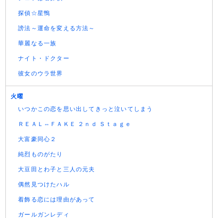
探偵☆星鴨
謗法～運命を変える方法～
華麗なる一族
ナイト・ドクター
彼女のウラ世界
火曜
いつかこの恋を思い出してきっと泣いてしまう
ＲＥＡＬ⇔ＦＡＫＥ ２ｎｄ Ｓｔａｇｅ
大富豪同心２
純烈ものがたり
大豆田とわ子と三人の元夫
偶然見つけたハル
着飾る恋には理由があって
ガールガンレディ