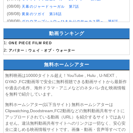
(08/08)
天幕のジャードゥーガル 第7話
(08/08)
黄泉のツガイ 第18話
(08/08)
グロウアップショウ～ひまわりのサーカス団～ 第6話
(08/08)
夏色の雲が恋と嵐をまきおこす 第5話
動画ランキング
(08/08)
岩元先輩ノ推薦 第6話
1:
(08/08)
ONE PIECE FILM RED
BLEACH 千年血戦篇-禍進譚- 第3話
2:
(08/08)
アバター：ウェイ・オブ・ウォーター
BLACK TORCH 第6話
(08/08)
猫と竜 第7話
無料ホームシアター
(08/08)
告白ー25年目の秘密ー 第5話
(08/08)
クレヨンしんちゃん 2026年8月8日
無料映画は10000タイトル超え！YouTube , Hulu , U-NEXT ,
(08/08)
ドラえもん 2026年8月8日
GYAO ,FC2動画等で安全に無料視聴できる動画サイトから最新作
や過去の名作、海外ドラマ・アニメなどのネタバレ含む映画情報
(08/08)
本好きの下剋上 領主の養女 第17話
を無料で紹介しています。
(08/08)
うしろの正面カムイさん 第6話
(08/08)
ヘルモード～やり込み好きのゲーマーは廃設定の異世界で
無料ホームシアター(以下当サイト) 無料ホームシアターは
無双する～ 2nd Season 第6話
Clipwatching,Doodstream,FC2動画などの無料動画共有サイトに
(08/08)
アップロードされている動画（URL）を紹介するサイトではあり
晩酌の流儀５ 〜夏編〜 第6話
ません。違法無料動画共有サイトへのリンクは一切なく、安心安
(07/08)
探偵のままでいて 第4話
全に楽しめる映画情報サイトです。画像・動画・音声等すべての
(07/08)
ストレンジ-伊藤潤二の夜も眠れぬ奇妙な話- 第6話