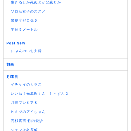
生きるとか死ぬとか父親とか
ソロ活女子のススメ
警視庁ゼロ係５
半径５メートル
Post New
にぶんのいち夫婦
邦画
月曜日
イチケイのカラス
いいね！光源氏くん し～ずん２
月曜プレミア８
ヒミツのアイちゃん
高杉真宙 竹内愛紗
シェフは名探偵