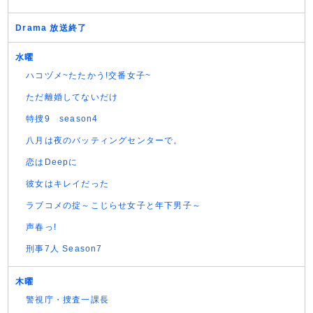
Drama 放送終了
水曜
ハコヅメ~たたかう!交番女子~
ただ離婚してないだけ
特捜9 season4
八月は夜のバッティングセンターで。
恋はDeepに
彼女はキレイだった
ラブコメの掟～こじらせ女子と年下男子～
声春っ!
刑事7人 Season7
木曜
警視庁・捜査一課長