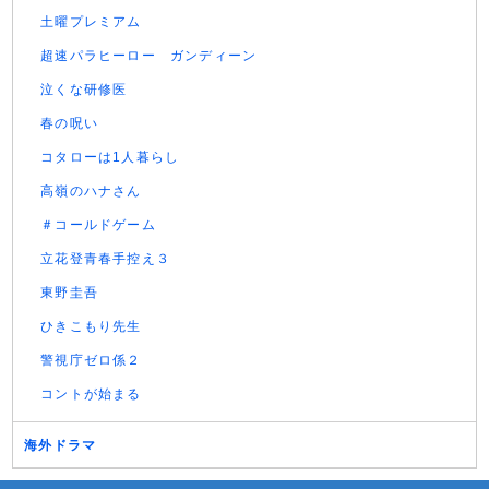
土曜プレミアム
超速パラヒーロー ガンディーン
泣くな研修医
春の呪い
コタローは1人暮らし
高嶺のハナさん
＃コールドゲーム
立花登青春手控え３
東野圭吾
ひきこもり先生
警視庁ゼロ係２
コントが始まる
海外ドラマ