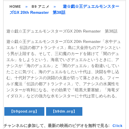
»
»
遊☆戯☆王デュエルモンスター
HOME
B9 アニメ
ズGX 20th Remaster 第38話
遊☆戯☆王デュエルモンスターズGX 20th Remaster 第38話
遊☆戯☆王デュエルモンスターズGX 20th Remaster「水中デュ
エル！ 伝説の都アトランティス」島に大金持ちのアナシスとい
う男が上陸する。そして、三幻魔のカードを賭けて「闇のデュ
エル」をしようという。海底でいざデュエルというときに、ア
ナシスが「海のデュエル」と「闇のデュエル」を勘違いしてい
たことに気づく。海のデュエルをしたい十代は、決闘を申し込
む。十代対アナシスの決闘の火蓋が切って落とされる。フィー
ルド魔法「伝説の都アトランティス」で、アナシスの水属性モ
ンスターが有利になる。その効果で「暗黒大要塞鯱」「海竜ダ
イダロス」などの強力な水モンスターに十代は苦しめられる。
【b9good.org】
【b9dm.org】
チャンネルに参加して、最新の映画のビデオを無料で見る:
Click