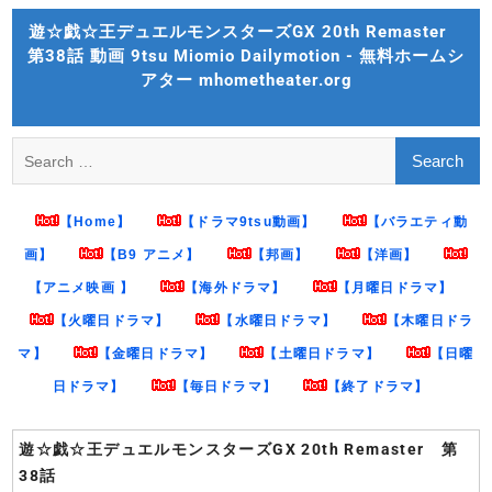
Skip
遊☆戯☆王デュエルモンスターズGX 20th Remaster
to
第38話 動画 9tsu Miomio Dailymotion - 無料ホームシ
content
アター mhometheater.org
Search
for:
【Home】
【ドラマ9tsu動画】
【バラエティ動
画】
【B9 アニメ】
【邦画】
【洋画】
【アニメ映画 】
【海外ドラマ】
【月曜日ドラマ】
【火曜日ドラマ】
【水曜日ドラマ】
【木曜日ドラ
マ】
【金曜日ドラマ】
【土曜日ドラマ】
【日曜
日ドラマ】
【毎日ドラマ】
【終了ドラマ】
遊☆戯☆王デュエルモンスターズGX 20th Remaster 第
38話