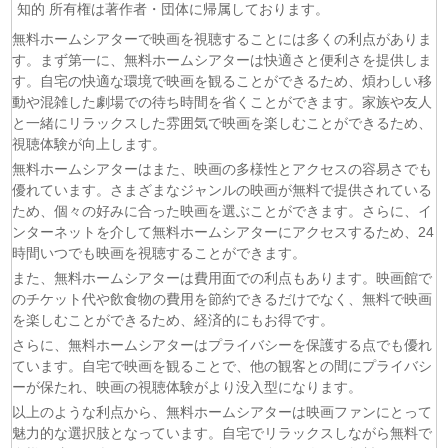
知的 所有権は著作者・団体に帰属しております。
(07/08)
逃げ上手の若君 第二期 第4話
無料ホームシアターで映画を視聴することには多くの利点がありま
(07/08)
神の雫 第18話
す。まず第一に、無料ホームシアターは快適さと便利さを提供しま
(07/08)
うちの弟どもがすみません 第6話
す。自宅の快適な環境で映画を観ることができるため、煩わしい移
(07/08)
これ描いて死ね 第6話
動や混雑した劇場での待ち時間を省くことができます。家族や友人
(07/08)
ここは俺に任せて先に行けと言ってから10年がたったら伝
と一緒にリラックスした雰囲気で映画を楽しむことができるため、
説になっていた。 第6話
視聴体験が向上します。
(07/08)
領民0人スタートの辺境領主様 第6話
無料ホームシアターはまた、映画の多様性とアクセスの容易さでも
優れています。さまざまなジャンルの映画が無料で提供されている
(07/08)
しもべの王子様 第6話
ため、個々の好みに合った映画を選ぶことができます。さらに、イ
(07/08)
転生したらスライムだった件 第4期 第17話
ンターネットを介して無料ホームシアターにアクセスするため、24
(07/08)
金曜ロードショー 動画 2026年8月7日
時間いつでも映画を視聴することができます。
(07/08)
Tシャツが乾くまで 第5話
また、無料ホームシアターは費用面での利点もあります。映画館で
のチケット代や飲食物の費用を節約できるだけでなく、無料で映画
を楽しむことができるため、経済的にもお得です。
さらに、無料ホームシアターはプライバシーを保護する点でも優れ
ています。自宅で映画を観ることで、他の観客との間にプライバシ
ーが保たれ、映画の視聴体験がより没入型になります。
以上のような利点から、無料ホームシアターは映画ファンにとって
魅力的な選択肢となっています。自宅でリラックスしながら無料で