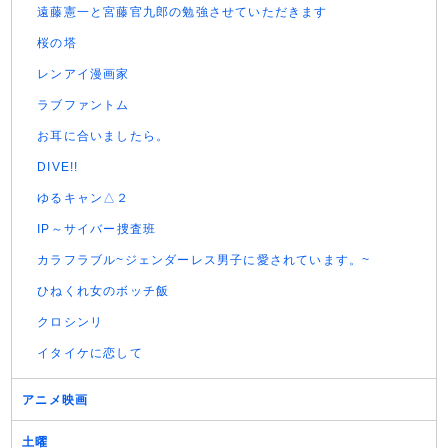
遠藤憲一と宮藤官九郎の勉強させていただきます
桜の塔
レンアイ漫画家
ラブファントム
お耳に合いましたら。
DIVE!!
ゆるキャン△２
IP～サイバー捜査班
カラフラブル~ジェンダーレス男子に愛されています。~
ひねくれ女のボッチ飯
クロシンリ
イタイケに恋して
アニメ映画
土曜