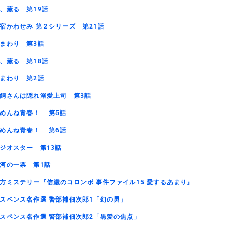
、薫る 第19話
宿かわせみ 第２シリーズ 第21話
まわり 第3話
、薫る 第18話
まわり 第2話
飼さんは隠れ溺愛上司 第3話
めんね青春！ 第5話
めんね青春！ 第6話
ジオスター 第13話
河の一票 第1話
方ミステリー『信濃のコロンボ 事件ファイル15 愛するあまり』
スペンス名作選 警部補佃次郎1「幻の男」
スペンス名作選 警部補佃次郎2「黒髪の焦点」