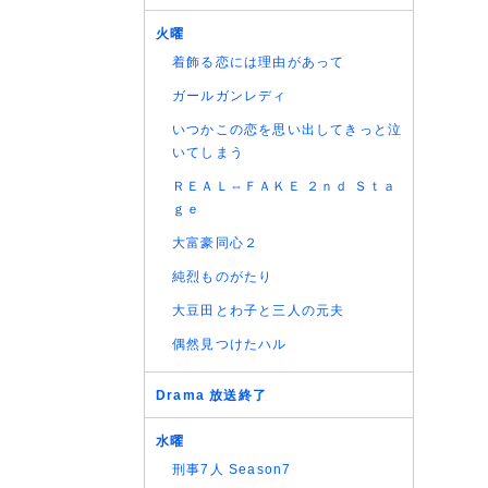
(05/08
火曜
(05/08
(05/08
着飾る恋には理由があって
(05/08
ガールガンレディ
いつかこの恋を思い出してきっと泣
いてしまう
ＲＥＡＬ⇔ＦＡＫＥ ２ｎｄ Ｓｔａ
ｇｅ
大富豪同心２
純烈ものがたり
大豆田とわ子と三人の元夫
偶然見つけたハル
Drama 放送終了
水曜
刑事7人 Season7