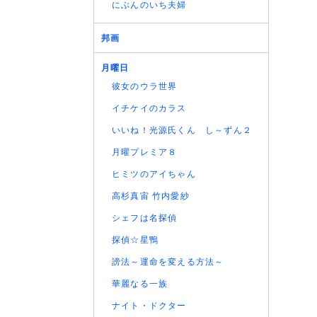
(06/08
にぶんのいち夫婦
(05/08
邦画
(05/08
(05/08
月曜日
(05/08
彼女のウラ世界
(05/08
イチケイのカラス
(05/08
(05/08
いいね！光源氏くん し～ずん２
(05/08
月曜プレミア８
(05/08
ヒミツのアイちゃん
(05/08
高杉真宙 竹内愛紗
(05/08
(05/08
シェフは名探偵
(05/08
探偵☆星鴨
(05/08
謗法～運命を変える方法～
(05/08
華麗なる一族
(05/08
(05/08
ナイト・ドクター