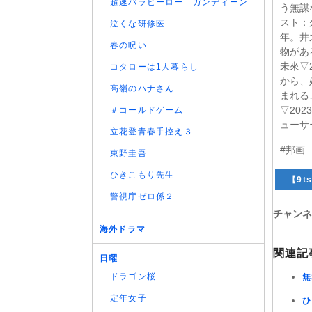
超速パラヒーロー ガンディーン
う無謀
スト：
泣くな研修医
年。井
春の呪い
物があ
未來▽
コタローは1人暮らし
から、
高嶺のハナさん
まれる
▽20
＃コールドゲーム
ューサ
立花登青春手控え３
#邦画
東野圭吾
ひきこもり先生
【9ts
警視庁ゼロ係２
チャンネ
海外ドラマ
関連記
日曜
ドラゴン桜
無
定年女子
ひ