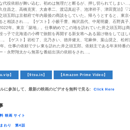
な代役依頼が舞い込む。初めは無理だと断るが、押し切られてしまい…
久住昌之、高橋克実、大倉孝二、渡辺真起子、池津祥子、津田寛治】▽2
之頭五郎は京都府で年内最後の商談をしていた。帰ろうとすると、東京
ると相談され…。【ゲスト】小籔千豊、梅沢昌代、中尾明慶、石野真子
2022年。東京「築地」。仕事納めでこの地を訪れていた井之頭五郎は
姪っ子で北海道の小樽で旅館を再開する新女将へある届け物をしてほし
…。【ゲスト】岩松了、北乃きい、徳井健太、宅麻伸、葉山奨之、松村
23年。仕事の依頼でテレ東を訪れた井之頭五郎。依頼主である年末特番
ー・永野翔太から無茶な番組出演の依頼をされ…。
u.vip】
【9tsu.in】
【Amazon Prime Video】
ルに参加して、最新の映画のビデオを無料で見る:
Click Here
事
料 映画 サイト
まわり 第4話