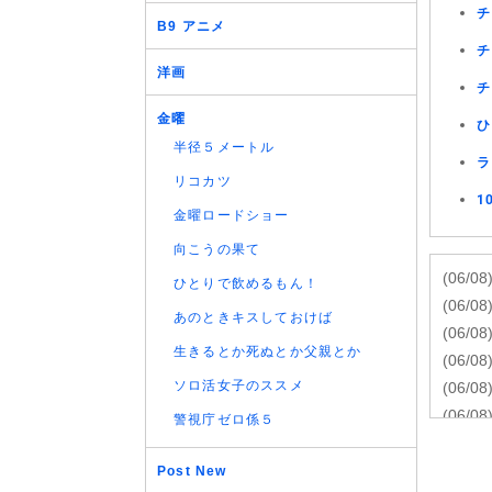
チ
B9 アニメ
チ
洋画
チ
金曜
ひ
半径５メートル
ラ
リコカツ
1
金曜ロードショー
向こうの果て
(06/08
ひとりで飲めるもん！
(06/08
あのときキスしておけば
(06/08
生きるとか死ぬとか父親とか
(06/08
ソロ活女子のススメ
(06/08
(06/08
警視庁ゼロ係５
(06/08
(06/08
Post New