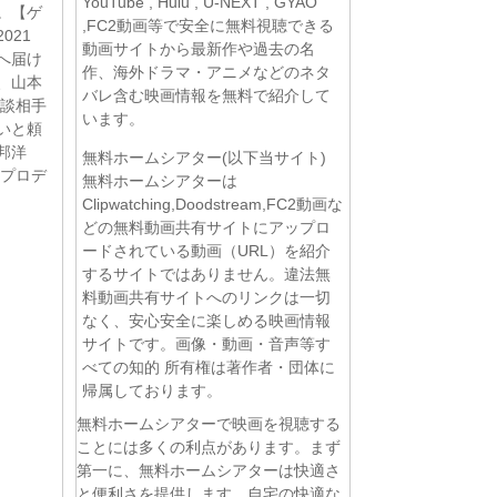
YouTube , Hulu , U-NEXT , GYAO
。【ゲ
,FC2動画等で安全に無料視聴できる
021
動画サイトから最新作や過去の名
へ届け
作、海外ドラマ・アニメなどのネタ
、山本
バレ含む映画情報を無料で紹介して
商談相手
います。
いと頼
邦洋
無料ホームシアター(以下当サイト)
のプロデ
無料ホームシアターは
Clipwatching,Doodstream,FC2動画な
どの無料動画共有サイトにアップロ
ードされている動画（URL）を紹介
するサイトではありません。違法無
料動画共有サイトへのリンクは一切
なく、安心安全に楽しめる映画情報
サイトです。画像・動画・音声等す
べての知的 所有権は著作者・団体に
帰属しております。
無料ホームシアターで映画を視聴する
ことには多くの利点があります。まず
第一に、無料ホームシアターは快適さ
と便利さを提供します。自宅の快適な