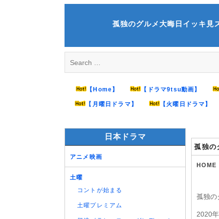
Skip
to
孤独のグルメ大晦日イッキ見スペシャル！
content
Search
for:
【Home】
【ドラマ9tsu動画】
【月曜日ドラマ】
【火曜日ドラマ】
日本ドラマ
孤独の
アニメ映画
HOME
土曜
コントが始まる
孤独の
土曜プレミアム
202