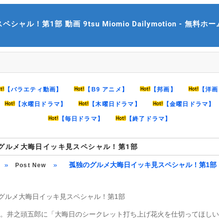
第1部 動画 9tsu Miomio Dailymotion - 無料ホームシ
【バラエティ動画】
【B9 アニメ】
【邦画】
【洋画
【水曜日ドラマ】
【木曜日ドラマ】
【金曜日ドラマ】
【毎日ドラマ】
【終了ドラマ】
グルメ大晦日イッキ見スペシャル！第1部
»
»
孤独のグルメ大晦日イッキ見スペシャル！第1部
Post New
グルメ大晦日イッキ見スペシャル！第1部
0年。井之頭五郎に「大晦日のシークレット打ち上げ花火を仕切ってほし