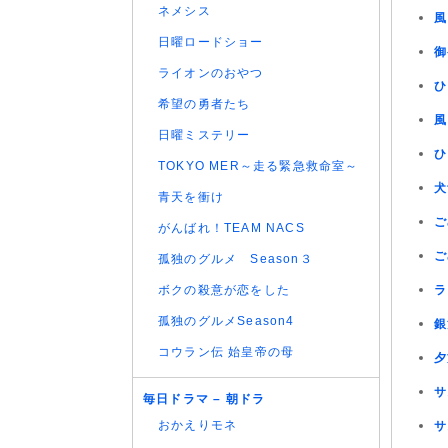
ネメシス
風
日曜ロードショー
御
ライオンのおやつ
ひ
希望の勇者たち
風
日曜ミステリー
ひ
TOKYO MER～走る緊急救命室～
犬
青天を衝け
ご
がんばれ！TEAM NACS
ご
孤独のグルメ Season３
ボクの殺意が恋をした
ラ
孤独のグルメSeason4
銀
コウラン伝 始皇帝の母
夕
サ
毎日ドラマ – 朝ドラ
おかえりモネ
サ