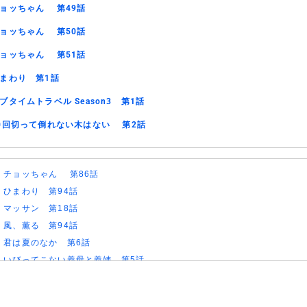
ョッちゃん 第49話
ョッちゃん 第50話
ョッちゃん 第51話
まわり 第1話
ブタイムトラベル Season3 第1話
0回切って倒れない木はない 第2話
)
チョッちゃん 第86話
)
ひまわり 第94話
)
マッサン 第18話
)
風、薫る 第94話
)
君は夏のなか 第6話
)
いびってこない義母と義姉 第5話
)
サンダー３ 第5話
)
ヤンキー激戦区の四天王がアイドルグループに転生したら？ 第9話