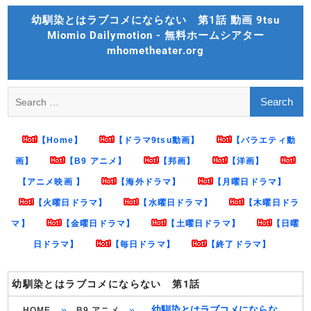
Skip
幼馴染とはラブコメにならない 第1話 動画 9tsu
to
Miomio Dailymotion - 無料ホームシアター
content
mhometheater.org
Search
for:
【Home】
【ドラマ9tsu動画】
【バラエティ動
画】
【B9 アニメ】
【邦画】
【洋画】
【アニメ映画 】
【海外ドラマ】
【月曜日ドラマ】
【火曜日ドラマ】
【水曜日ドラマ】
【木曜日ドラ
マ】
【金曜日ドラマ】
【土曜日ドラマ】
【日曜
日ドラマ】
【毎日ドラマ】
【終了ドラマ】
幼馴染とはラブコメにならない 第1話
»
»
幼馴染とはラブコメにならな
HOME
B9 アニメ