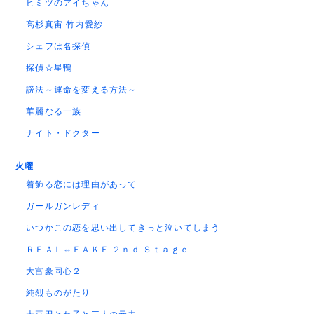
ヒミツのアイちゃん
高杉真宙 竹内愛紗
シェフは名探偵
探偵☆星鴨
謗法～運命を変える方法～
華麗なる一族
ナイト・ドクター
火曜
着飾る恋には理由があって
ガールガンレディ
いつかこの恋を思い出してきっと泣いてしまう
ＲＥＡＬ⇔ＦＡＫＥ ２ｎｄ Ｓｔａｇｅ
大富豪同心２
純烈ものがたり