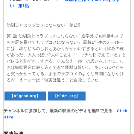
い 第1話
幼馴染とはラブコメにならない 第1話
第1話 幼馴染とはラブコメにならない「通学路でも間接キスで
もお尻を乗せてもラブコメにならない」 高校1年生のえーゆー
には、幼なじみのしおとあかりがかわいすぎるという悩みの種
があった。大人っぽい2人のことを「エッチな目で見ている」と
バレると恥ずかしすぎる。そんなえーゆーの思いをよそに、し
おは毎朝寝床に潜り込んできて距離は近いし、あかりはやたら
と突っかかってくる。まるでラブコメのような展開になりかけ
るが、えーゆーは「現実は違う」と自覚していた。
【b9good.org】
【b9dm.org】
チャンネルに参加して、最新の映画のビデオを無料で見る:
Click
Here
関連記事