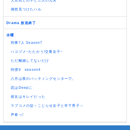
大豆田とわ子と三人の元夫
偶然見つけたハル
Drama 放送終了
水曜
刑事7人 Season7
ハコヅメ~たたかう!交番女子~
ただ離婚してないだけ
特捜9 season4
八月は夜のバッティングセンターで。
恋はDeepに
彼女はキレイだった
ラブコメの掟～こじらせ女子と年下男子～
声春っ!