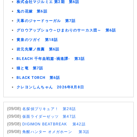
株式会社マジルミエ 第2期 第6話
鬼の花嫁 第6話
天幕のジャードゥーガル 第7話
グロウアップショウ～ひまわりのサーカス団～ 第6話
黄泉のツガイ 第18話
岩元先輩ノ推薦 第6話
BLEACH 千年血戦篇-禍進譚- 第3話
猫と竜 第7話
BLACK TORCH 第6話
クレヨンしんちゃん 2026年8月8日
(09/08)
名探偵プリキュア！ 第28話
(09/08)
仮面ライダーゼッツ 第47話
(09/08)
DIGIMON BEATBREAK 第42話
(09/08)
角醒ハンター オメガホーン 第3話