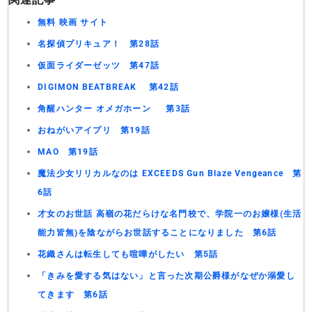
無料 映画 サイト
名探偵プリキュア！ 第28話
仮面ライダーゼッツ 第47話
DIGIMON BEATBREAK 第42話
角醒ハンター オメガホーン 第3話
おねがいアイプリ 第19話
MAO 第19話
魔法少女リリカルなのは EXCEEDS Gun Blaze Vengeance 第
6話
才女のお世話 高嶺の花だらけな名門校で、学院一のお嬢様(生活
能力皆無)を陰ながらお世話することになりました 第6話
花織さんは転生しても喧嘩がしたい 第5話
「きみを愛する気はない」と言った次期公爵様がなぜか溺愛し
てきます 第6話