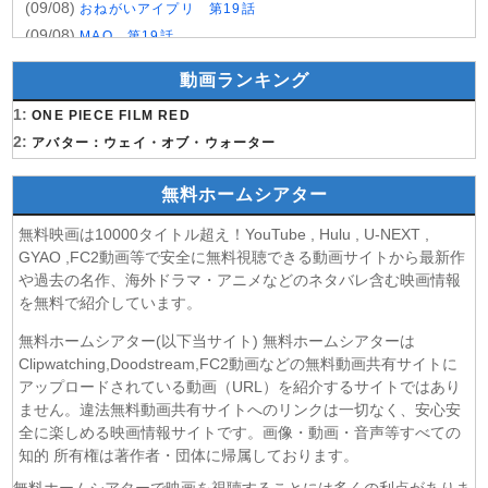
(09/08)
おねがいアイプリ 第19話
(09/08)
MAO 第19話
(09/08)
才女のお世話 高嶺の花だらけな名門校で、学院一のお嬢様
動画ランキング
(生活能力皆無)を陰ながらお世話することになりました 第6話
(09/08)
1:
魔法少女リリカルなのは EXCEEDS Gun Blaze
ONE PIECE FILM RED
Vengeance 第6話
2:
アバター：ウェイ・オブ・ウォーター
(09/08)
「きみを愛する気はない」と言った次期公爵様がなぜか溺
愛してきます 第6話
無料ホームシアター
(09/08)
花織さんは転生しても喧嘩がしたい 第5話
無料映画は10000タイトル超え！YouTube , Hulu , U-NEXT ,
(08/08)
株式会社マジルミエ 第2期 第6話
GYAO ,FC2動画等で安全に無料視聴できる動画サイトから最新作
(08/08)
鬼の花嫁 第6話
や過去の名作、海外ドラマ・アニメなどのネタバレ含む映画情報
(08/08)
ミッドナイト屋台2〜ル・モンドゥ〜 第6話
を無料で紹介しています。
(08/08)
天幕のジャードゥーガル 第7話
無料ホームシアター(以下当サイト) 無料ホームシアターは
(08/08)
黄泉のツガイ 第18話
Clipwatching,Doodstream,FC2動画などの無料動画共有サイトに
(08/08)
グロウアップショウ～ひまわりのサーカス団～ 第6話
アップロードされている動画（URL）を紹介するサイトではあり
(08/08)
夏色の雲が恋と嵐をまきおこす 第5話
ません。違法無料動画共有サイトへのリンクは一切なく、安心安
(08/08)
全に楽しめる映画情報サイトです。画像・動画・音声等すべての
岩元先輩ノ推薦 第6話
知的 所有権は著作者・団体に帰属しております。
(08/08)
BLEACH 千年血戦篇-禍進譚- 第3話
(08/08)
BLACK TORCH 第6話