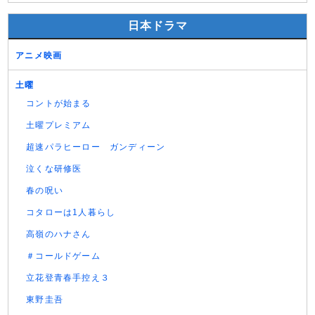
日本ドラマ
アニメ映画
土曜
コントが始まる
土曜プレミアム
超速パラヒーロー ガンディーン
泣くな研修医
春の呪い
コタローは1人暮らし
高嶺のハナさん
＃コールドゲーム
立花登青春手控え３
東野圭吾