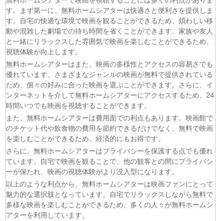
無料ホームシアターで映画を視聴することには多くの利点がありま
す。まず第一に、無料ホームシアターは快適さと便利さを提供しま
(08/08)
猫と竜 第7話
す。自宅の快適な環境で映画を観ることができるため、煩わしい移
(08/08)
告白ー25年目の秘密ー 第5話
動や混雑した劇場での待ち時間を省くことができます。家族や友人
(08/08)
クレヨンしんちゃん 2026年8月8日
と一緒にリラックスした雰囲気で映画を楽しむことができるため、
(08/08)
ドラえもん 2026年8月8日
視聴体験が向上します。
(08/08)
本好きの下剋上 領主の養女 第17話
無料ホームシアターはまた、映画の多様性とアクセスの容易さでも
(08/08)
うしろの正面カムイさん 第6話
優れています。さまざまなジャンルの映画が無料で提供されている
ため、個々の好みに合った映画を選ぶことができます。さらに、イ
(08/08)
ヘルモード～やり込み好きのゲーマーは廃設定の異世界で
ンターネットを介して無料ホームシアターにアクセスするため、24
無双する～ 2nd Season 第6話
時間いつでも映画を視聴することができます。
(08/08)
晩酌の流儀５ 〜夏編〜 第6話
また、無料ホームシアターは費用面での利点もあります。映画館で
(07/08)
探偵のままでいて 第4話
のチケット代や飲食物の費用を節約できるだけでなく、無料で映画
(07/08)
ストレンジ-伊藤潤二の夜も眠れぬ奇妙な話- 第6話
を楽しむことができるため、経済的にもお得です。
さらに、無料ホームシアターはプライバシーを保護する点でも優れ
ています。自宅で映画を観ることで、他の観客との間にプライバシ
ーが保たれ、映画の視聴体験がより没入型になります。
以上のような利点から、無料ホームシアターは映画ファンにとって
魅力的な選択肢となっています。自宅でリラックスしながら無料で
多様な映画を楽しむことができるため、多くの人々が無料ホームシ
アターを利用しています。