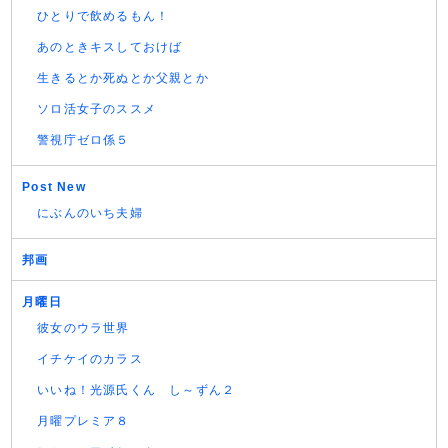
ひとりで飲めるもん！
あのときキスしておけば
生きるとか死ぬとか父親とか
ソロ活女子のススメ
警視庁ゼロ係５
Post New
にぶんのいち夫婦
邦画
月曜日
彼女のウラ世界
イチケイのカラス
いいね！光源氏くん し～ずん２
月曜プレミア８