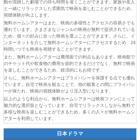
動や混雑した劇場での待ち時間を省くことができます。家族や友人
(06/08)
ひまわり 第94話
と一緒にリラックスした雰囲気で映画を楽しむことができるため、
視聴体験が向上します。
(06/08)
マッサン 第18話
無料ホームシアターはまた、映画の多様性とアクセスの容易さでも
(06/08)
風、薫る 第94話
優れています。さまざまなジャンルの映画が無料で提供されている
(06/08)
君は夏のなか 第6話
ため、個々の好みに合った映画を選ぶことができます。さらに、イ
(06/08)
いびってこない義母と義姉 第5話
ンターネットを介して無料ホームシアターにアクセスするため、24
(06/08)
サンダー３ 第5話
時間いつでも映画を視聴することができます。
また、無料ホームシアターは費用面での利点もあります。映画館で
のチケット代や飲食物の費用を節約できるだけでなく、無料で映画
を楽しむことができるため、経済的にもお得です。
さらに、無料ホームシアターはプライバシーを保護する点でも優れ
ています。自宅で映画を観ることで、他の観客との間にプライバシ
ーが保たれ、映画の視聴体験がより没入型になります。
以上のような利点から、無料ホームシアターは映画ファンにとって
魅力的な選択肢となっています。自宅でリラックスしながら無料で
多様な映画を楽しむことができるため、多くの人々が無料ホームシ
アターを利用しています。
日本ドラマ