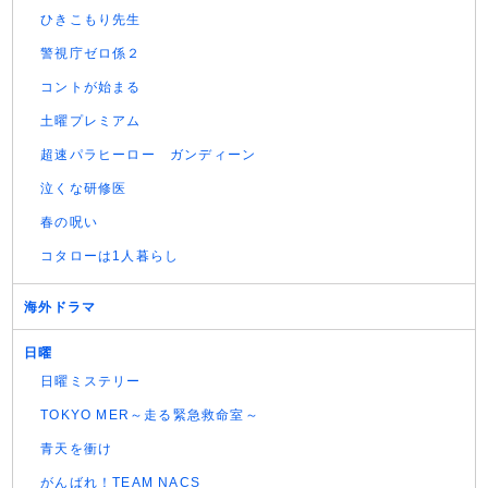
ひきこもり先生
警視庁ゼロ係２
コントが始まる
土曜プレミアム
超速パラヒーロー ガンディーン
泣くな研修医
春の呪い
コタローは1人暮らし
海外ドラマ
日曜
日曜ミステリー
TOKYO MER～走る緊急救命室～
青天を衝け
がんばれ！TEAM NACS