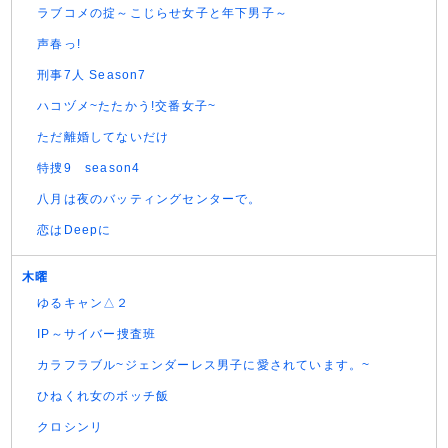
ラブコメの掟～こじらせ女子と年下男子～
声春っ!
刑事7人 Season7
ハコヅメ~たたかう!交番女子~
ただ離婚してないだけ
特捜9 season4
八月は夜のバッティングセンターで。
恋はDeepに
木曜
ゆるキャン△２
IP～サイバー捜査班
カラフラブル~ジェンダーレス男子に愛されています。~
ひねくれ女のボッチ飯
クロシンリ