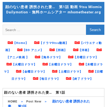
Skip
顔のない患者 誘拐された妻… 第1話 動画 9tsu Miomio
to
Dailymotion - 無料ホームシアター mhometheater.org
content
Search
for:
【Home】
【ドラマ9tsu動画】
【バラエティ動
画】
【B9 アニメ】
【邦画】
【洋画】
【アニメ映画 】
【海外ドラマ】
【月曜日ドラマ】
【火曜日ドラマ】
【水曜日ドラマ】
【木曜日ドラ
マ】
【金曜日ドラマ】
【土曜日ドラマ】
【日曜
日ドラマ】
【毎日ドラマ】
【終了ドラマ】
顔のない患者 誘拐された妻… 第1話
»
»
顔のない患者 誘拐された
HOME
Post New
妻… 第1話