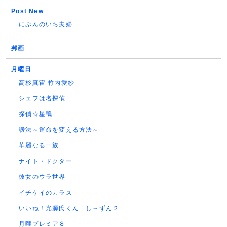
Post New
にぶんのいち夫婦
邦画
月曜日
高杉真宙 竹内愛紗
シェフは名探偵
探偵☆星鴨
謗法～運命を変える方法～
華麗なる一族
ナイト・ドクター
彼女のウラ世界
イチケイのカラス
いいね！光源氏くん し～ずん２
月曜プレミア８