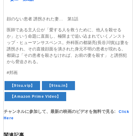
顔のない患者 誘拐された妻… 第1話
医師である主人公が「愛する人を救うために、他人を殺せる
か」という命題に直面し、極限まで追い込まれていくノンスト
ップ・ヒューマンサスペンス。外科医の都築亮(長谷川慎)は妻を
誘拐され、その直後顔面を潰された身元不明の患者が現れる。
都築は「その患者を殺さなければ、お前の妻を殺す」 と誘拐犯
から脅迫される。
#邦画
【9tsu.vip】
【9tsu.in】
【Amazon Prime Video】
チャンネルに参加して、最新の映画のビデオを無料で見る:
Click
Here
関連記事