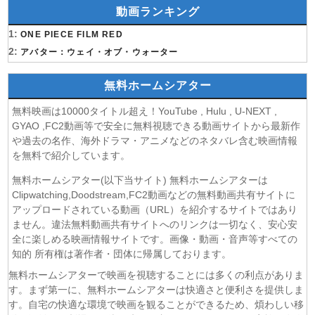
(07/08)
今から、親友やめようか。 第7話
動画ランキング
(07/08)
未婚詐欺 私の知らない彼の顔 第4話
1:
(07/08)
ONE PIECE FILM RED
ヤニねこ 第6話
2:
(07/08)
アバター：ウェイ・オブ・ウォーター
追放された転生重騎士はゲーム知識で無双する 第6話
(06/08)
一緒にごはんをたべるだけ 第6話
無料ホームシアター
(06/08)
夫に不倫をお願いされました 第5話
(06/08)
親愛なる夫へ〜完璧な妻の嘘〜 第6話
無料映画は10000タイトル超え！YouTube , Hulu , U-NEXT ,
(06/08)
落第賢者の学院無双〜二度目の転生、Sランクチート魔術
GYAO ,FC2動画等で安全に無料視聴できる動画サイトから最新作
師冒険録〜 第7話
や過去の名作、海外ドラマ・アニメなどのネタバレ含む映画情報
を無料で紹介しています。
(06/08)
メビウス・ダスト 第5話
(06/08)
バンドリ！ ゆめ∞みた 第8話
無料ホームシアター(以下当サイト) 無料ホームシアターは
(06/08)
心配無用ノ介 天下御免 第4話
Clipwatching,Doodstream,FC2動画などの無料動画共有サイトに
(06/08)
アップロードされている動画（URL）を紹介するサイトではあり
ラストノート 第5話
ません。違法無料動画共有サイトへのリンクは一切なく、安心安
(06/08)
令和のダラさん 第6話
全に楽しめる映画情報サイトです。画像・動画・音声等すべての
(06/08)
文豪ストレイドッグス わん！2 第6話
知的 所有権は著作者・団体に帰属しております。
(06/08)
大空港〜GATE24〜 第3話
無料ホームシアターで映画を視聴することには多くの利点がありま
(06/08)
盗掘王 第5話
す。まず第一に、無料ホームシアターは快適さと便利さを提供しま
(06/08)
乙女ゲー世界はモブに厳しい世界です2 第5話
す。自宅の快適な環境で映画を観ることができるため、煩わしい移
(06/08)
チョッちゃん 第86話