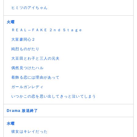
ヒミツのアイちゃん
火曜
ＲＥＡＬ⇔ＦＡＫＥ ２ｎｄ Ｓｔａｇｅ
大富豪同心２
純烈ものがたり
大豆田とわ子と三人の元夫
偶然見つけたハル
着飾る恋には理由があって
ガールガンレディ
いつかこの恋を思い出してきっと泣いてしまう
Drama 放送終了
水曜
彼女はキレイだった