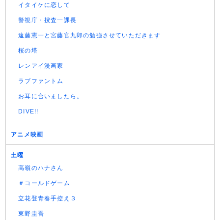
イタイケに恋して
警視庁・捜査一課長
遠藤憲一と宮藤官九郎の勉強させていただきます
桜の塔
レンアイ漫画家
ラブファントム
お耳に合いましたら。
DIVE!!
アニメ映画
土曜
高嶺のハナさん
＃コールドゲーム
立花登青春手控え３
東野圭吾