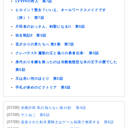
LV999の村人 第7話
ヒロイン？聖女？いいえ、オールワークスメイドです
（誇）！ 第7話
片田舎のおっさん、剣聖になるII 第5話
幼女戦記Ⅱ 第5話
花ざかりの君たちへ 第2期 第7話
クレバテスⅡ-魔獣の王と偽りの勇者伝承- 第5話
身代わり令嬢を救ったのは冷酷無慈悲な氷の王子の愛でした
第5話
天は赤い河のほとり 第5話
手札が多めのビクトリア 第5話
(07/08)
未婚詐欺 私の知らない彼の顔 第4話
(07/08)
ヤニねこ 第6話
(07/08)
追放された転生重騎士はゲーム知識で無双する 第6話