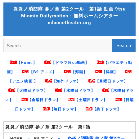
Skip
炎炎ノ消防隊 参ノ章 第2クール 第1話 動画 9tsu
to
Miomio Dailymotion - 無料ホームシアター
content
mhometheater.org
Search
for:
【Home】
【ドラマ9tsu動画】
【バラエティ動
画】
【B9 アニメ】
【邦画】
【洋画】
【アニメ映画 】
【海外ドラマ】
【月曜日ドラマ】
【火曜日ドラマ】
【水曜日ドラマ】
【木曜日ドラ
マ】
【金曜日ドラマ】
【土曜日ドラマ】
【日曜
日ドラマ】
【毎日ドラマ】
【終了ドラマ】
炎炎ノ消防隊 参ノ章 第2クール 第1話
»
»
炎炎ノ消防隊 参ノ章 第2クー
HOME
B9 アニメ