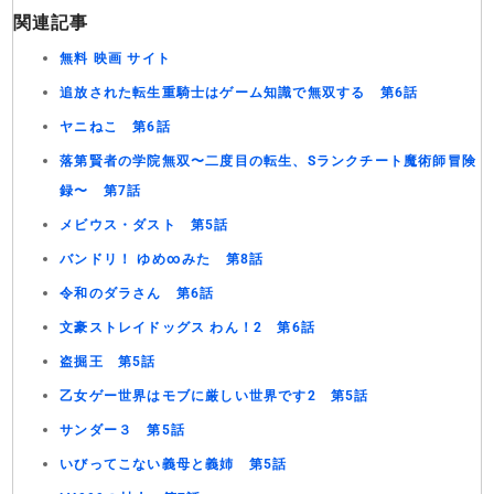
関連記事
無料 映画 サイト
追放された転生重騎士はゲーム知識で無双する 第6話
ヤニねこ 第6話
落第賢者の学院無双〜二度目の転生、Sランクチート魔術師冒険
録〜 第7話
メビウス・ダスト 第5話
バンドリ！ ゆめ∞みた 第8話
令和のダラさん 第6話
文豪ストレイドッグス わん！2 第6話
盗掘王 第5話
乙女ゲー世界はモブに厳しい世界です2 第5話
サンダー３ 第5話
いびってこない義母と義姉 第5話