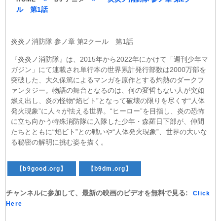
ル 第1話
炎炎ノ消防隊 参ノ章 第2クール 第1話
『炎炎ノ消防隊』は、2015年から2022年にかけて「週刊少年マ
ガジン」にて連載され単行本の世界累計発行部数は2000万部を
突破した、大久保篤によるマンガを原作とする灼熱のダークフ
ァンタジー。物語の舞台となるのは、何の変哲もない人が突如
燃え出し、炎の怪物“焰ビト”となって破壊の限りを尽くす“人体
発火現象”に人々が怯える世界。“ヒーロー”を目指し、炎の恐怖
に立ち向かう特殊消防隊に入隊した少年・森羅日下部が、仲間
たちとともに“焰ビト”との戦いや“人体発火現象”、世界の大いな
る秘密の解明に挑む姿を描く。
【b9good.org】
【b9dm.org】
チャンネルに参加して、最新の映画のビデオを無料で見る:
Click
Here