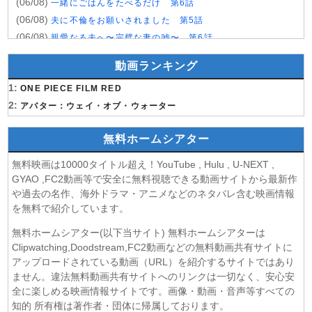
(06/08)
一緒にごはんをたべるだけ 第6話
(06/08)
夫に不倫をお願いされました 第5話
(06/08)
親愛なる夫へ〜完璧な妻の嘘〜 第6話
(06/08)
落第賢者の学院無双〜二度目の転生、Sランクチート魔術
動画ランキング
師冒険録〜 第7話
(06/08)
1:
メビウス・ダスト 第5話
ONE PIECE FILM RED
(06/08)
2:
バンドリ！ ゆめ∞みた 第8話
アバター：ウェイ・オブ・ウォーター
(06/08)
心配無用ノ介 天下御免 第4話
無料ホームシアター
(06/08)
ラストノート 第5話
(06/08)
令和のダラさん 第6話
無料映画は10000タイトル超え！YouTube , Hulu , U-NEXT ,
(06/08)
文豪ストレイドッグス わん！2 第6話
GYAO ,FC2動画等で安全に無料視聴できる動画サイトから最新作
(06/08)
大空港〜GATE24〜 第3話
や過去の名作、海外ドラマ・アニメなどのネタバレ含む映画情報
を無料で紹介しています。
(06/08)
盗掘王 第5話
(06/08)
乙女ゲー世界はモブに厳しい世界です2 第5話
無料ホームシアター(以下当サイト) 無料ホームシアターは
(06/08)
チョッちゃん 第86話
Clipwatching,Doodstream,FC2動画などの無料動画共有サイトに
(06/08)
アップロードされている動画（URL）を紹介するサイトではあり
ひまわり 第94話
ません。違法無料動画共有サイトへのリンクは一切なく、安心安
(06/08)
マッサン 第18話
全に楽しめる映画情報サイトです。画像・動画・音声等すべての
(06/08)
風、薫る 第94話
知的 所有権は著作者・団体に帰属しております。