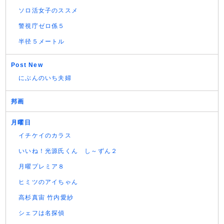
ソロ活女子のススメ
警視庁ゼロ係５
半径５メートル
Post New
にぶんのいち夫婦
邦画
月曜日
イチケイのカラス
いいね！光源氏くん し～ずん２
月曜プレミア８
ヒミツのアイちゃん
高杉真宙 竹内愛紗
シェフは名探偵