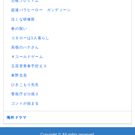
土曜プレミアム
超速パラヒーロー ガンディーン
泣くな研修医
春の呪い
コタローは1人暮らし
高嶺のハナさん
＃コールドゲーム
立花登青春手控え３
東野圭吾
ひきこもり先生
警視庁ゼロ係２
コントが始まる
海外ドラマ
Copyright © All rights reserved.