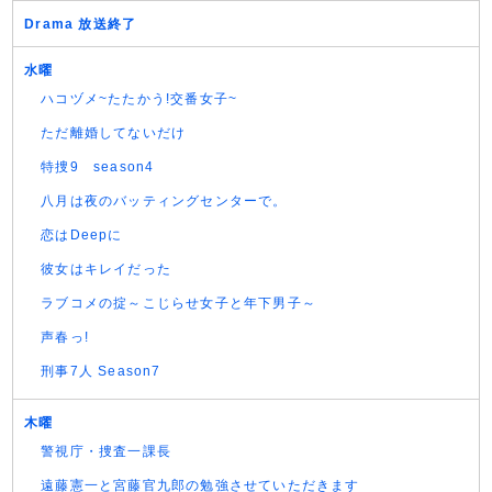
Drama 放送終了
水曜
ハコヅメ~たたかう!交番女子~
ただ離婚してないだけ
特捜9 season4
八月は夜のバッティングセンターで。
恋はDeepに
彼女はキレイだった
ラブコメの掟～こじらせ女子と年下男子～
声春っ!
刑事7人 Season7
木曜
警視庁・捜査一課長
遠藤憲一と宮藤官九郎の勉強させていただきます