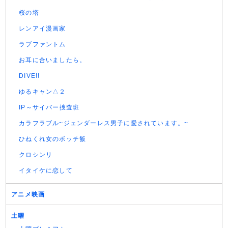
桜の塔
レンアイ漫画家
ラブファントム
お耳に合いましたら。
DIVE!!
ゆるキャン△２
IP～サイバー捜査班
カラフラブル~ジェンダーレス男子に愛されています。~
ひねくれ女のボッチ飯
クロシンリ
イタイケに恋して
アニメ映画
土曜