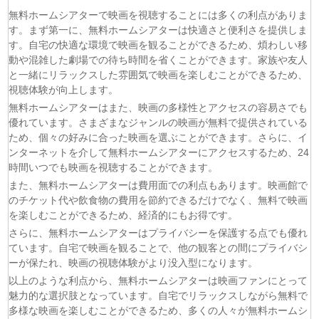
(06/08)
君は夏のなか 第6話
無料ホームシアターで映画を視聴することには多くの利点がありま
(06/08)
いびってこない義母と義姉 第5話
す。まず第一に、無料ホームシアターは快適さと便利さを提供しま
(06/08)
サンダー３ 第5話
す。自宅の快適な環境で映画を観ることができるため、煩わしい移
(06/08)
ヤンキー激戦区の四天王がアイドルグループに転生した
動や混雑した劇場での待ち時間を省くことができます。家族や友人
ら？ 第9話
と一緒にリラックスした雰囲気で映画を楽しむことができるため、
(06/08)
おちたらおわり 第6話
視聴体験が向上します。
(05/08)
LV999の村人 第7話
無料ホームシアターはまた、映画の多様性とアクセスの容易さでも
優れています。さまざまなジャンルの映画が無料で提供されている
(05/08)
片田舎のおっさん、剣聖になるII 第5話
ため、個々の好みに合った映画を選ぶことができます。さらに、イ
(05/08)
ヒロイン？聖女？いいえ、オールワークスメイドです
ンターネットを介して無料ホームシアターにアクセスするため、24
（誇）！ 第7話
時間いつでも映画を視聴することができます。
(05/08)
幼女戦記Ⅱ 第5話
また、無料ホームシアターは費用面での利点もあります。映画館で
(05/08)
花ざかりの君たちへ 第2期 第7話
のチケット代や飲食物の費用を節約できるだけでなく、無料で映画
を楽しむことができるため、経済的にもお得です。
さらに、無料ホームシアターはプライバシーを保護する点でも優れ
ています。自宅で映画を観ることで、他の観客との間にプライバシ
ーが保たれ、映画の視聴体験がより没入型になります。
以上のような利点から、無料ホームシアターは映画ファンにとって
魅力的な選択肢となっています。自宅でリラックスしながら無料で
多様な映画を楽しむことができるため、多くの人々が無料ホームシ