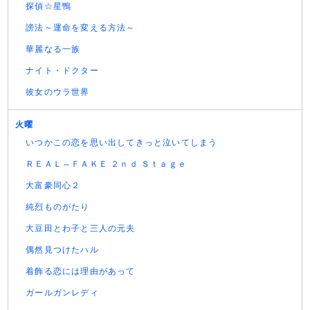
探偵☆星鴨
謗法～運命を変える方法～
華麗なる一族
ナイト・ドクター
彼女のウラ世界
火曜
いつかこの恋を思い出してきっと泣いてしまう
ＲＥＡＬ⇔ＦＡＫＥ ２ｎｄ Ｓｔａｇｅ
大富豪同心２
純烈ものがたり
大豆田とわ子と三人の元夫
偶然見つけたハル
着飾る恋には理由があって
ガールガンレディ