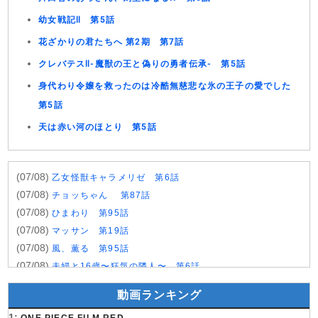
幼女戦記Ⅱ 第5話
花ざかりの君たちへ 第2期 第7話
クレバテスⅡ-魔獣の王と偽りの勇者伝承- 第5話
身代わり令嬢を救ったのは冷酷無慈悲な氷の王子の愛でした
第5話
天は赤い河のほとり 第5話
(07/08)
乙女怪獣キャラメリゼ 第6話
(07/08)
チョッちゃん 第87話
(07/08)
ひまわり 第95話
(07/08)
マッサン 第19話
(07/08)
風、薫る 第95話
(07/08)
夫婦と16歳〜狂気の隣人〜 第6話
(07/08)
今から、親友やめようか。 第7話
動画ランキング
(07/08)
未婚詐欺 私の知らない彼の顔 第4話
1: