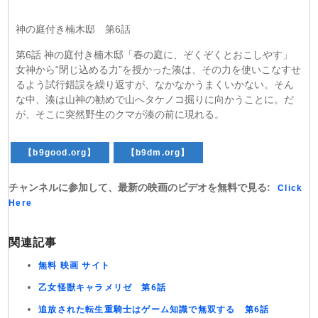
神の庭付き楠木邸 第6話
第6話 神の庭付き楠木邸「春の庭に、ぞくぞくとおこしやす」
女神から“閉じ込める力”を授かった湊は、その力を使いこなすせ
るよう試行錯誤を繰り返すが、なかなかうまくいかない。そん
な中、湊は山神の勧めで山へタケノコ掘りに向かうことに。だ
が、そこに突然野生のクマが湊の前に現れる。
【b9good.org】
【b9dm.org】
チャンネルに参加して、最新の映画のビデオを無料で見る:
Click
Here
関連記事
無料 映画 サイト
乙女怪獣キャラメリゼ 第6話
追放された転生重騎士はゲーム知識で無双する 第6話