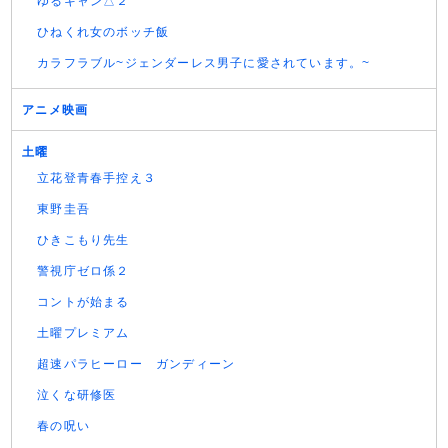
ゆるキャン△２
ひねくれ女のボッチ飯
カラフラブル~ジェンダーレス男子に愛されています。~
アニメ映画
土曜
立花登青春手控え３
東野圭吾
ひきこもり先生
警視庁ゼロ係２
コントが始まる
土曜プレミアム
超速パラヒーロー ガンディーン
泣くな研修医
春の呪い