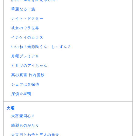
華麗なる一族
ナイト・ドクター
彼女のウラ世界
イチケイのカラス
いいね！光源氏くん し～ずん２
月曜プレミア８
ヒミツのアイちゃん
高杉真宙 竹内愛紗
シェフは名探偵
探偵☆星鴨
火曜
大富豪同心２
純烈ものがたり
大豆田とわ子と三人の元夫