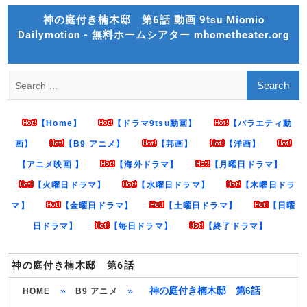
Skip
神の庭付き楠木邸 第6話 動画 9tsu Miomio
to
Dailymotion - 無料ホームシアター mhometheater.org
content
Search
for:
【Home】
【ドラマ9tsu動画】
【バラエティ動
画】
【B9 アニメ】
【邦画】
【洋画】
【アニメ映画 】
【海外ドラマ】
【月曜日ドラマ】
【火曜日ドラマ】
【水曜日ドラマ】
【木曜日ドラ
マ】
【金曜日ドラマ】
【土曜日ドラマ】
【日曜
日ドラマ】
【毎日ドラマ】
【終了ドラマ】
神の庭付き楠木邸 第6話
»
»
神の庭付き楠木邸 第6話
HOME
B9 アニメ