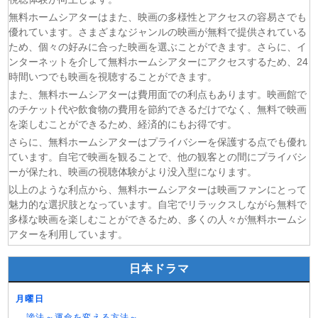
マッサン 第18話
無料ホームシアターはまた、映画の多様性とアクセスの容易さでも
(06/08)
風、薫る 第94話
優れています。さまざまなジャンルの映画が無料で提供されている
(06/08)
君は夏のなか 第6話
ため、個々の好みに合った映画を選ぶことができます。さらに、イ
(06/08)
いびってこない義母と義姉 第5話
ンターネットを介して無料ホームシアターにアクセスするため、24
(06/08)
サンダー３ 第5話
時間いつでも映画を視聴することができます。
また、無料ホームシアターは費用面での利点もあります。映画館で
のチケット代や飲食物の費用を節約できるだけでなく、無料で映画
を楽しむことができるため、経済的にもお得です。
さらに、無料ホームシアターはプライバシーを保護する点でも優れ
ています。自宅で映画を観ることで、他の観客との間にプライバシ
ーが保たれ、映画の視聴体験がより没入型になります。
以上のような利点から、無料ホームシアターは映画ファンにとって
魅力的な選択肢となっています。自宅でリラックスしながら無料で
多様な映画を楽しむことができるため、多くの人々が無料ホームシ
アターを利用しています。
日本ドラマ
月曜日
謗法～運命を変える方法～