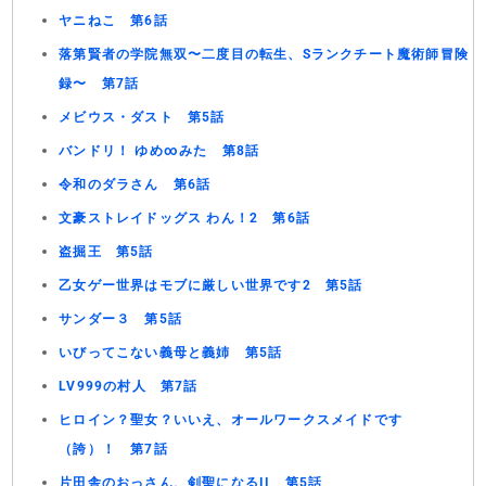
ヤニねこ 第6話
落第賢者の学院無双〜二度目の転生、Sランクチート魔術師冒険
録〜 第7話
メビウス・ダスト 第5話
バンドリ！ ゆめ∞みた 第8話
令和のダラさん 第6話
文豪ストレイドッグス わん！2 第6話
盗掘王 第5話
乙女ゲー世界はモブに厳しい世界です2 第5話
サンダー３ 第5話
いびってこない義母と義姉 第5話
LV999の村人 第7話
ヒロイン？聖女？いいえ、オールワークスメイドです
（誇）！ 第7話
片田舎のおっさん、剣聖になるII 第5話