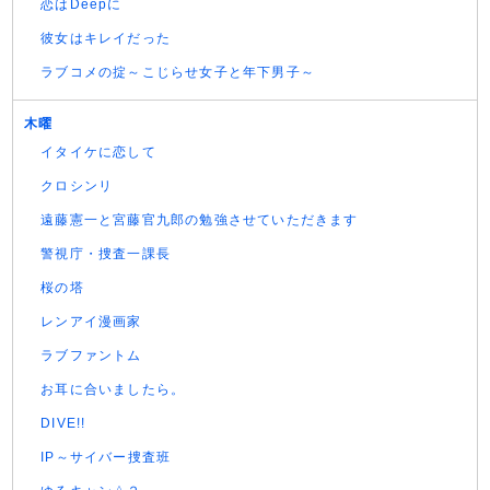
恋はDeepに
彼女はキレイだった
ラブコメの掟～こじらせ女子と年下男子～
木曜
イタイケに恋して
クロシンリ
遠藤憲一と宮藤官九郎の勉強させていただきます
警視庁・捜査一課長
桜の塔
レンアイ漫画家
ラブファントム
お耳に合いましたら。
DIVE!!
IP～サイバー捜査班