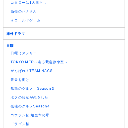
コタローは1人暮らし
高嶺のハナさん
＃コールドゲーム
海外ドラマ
日曜
日曜ミステリー
TOKYO MER～走る緊急救命室～
がんばれ！TEAM NACS
青天を衝け
孤独のグルメ Season３
ボクの殺意が恋をした
孤独のグルメSeason4
コウラン伝 始皇帝の母
ドラゴン桜