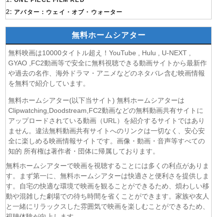
(07/08)
ONE PIECE FILM RED
ヤニねこ 第6話
2:
(07/08)
アバター：ウェイ・オブ・ウォーター
追放された転生重騎士はゲーム知識で無双する 第6話
(06/08)
一緒にごはんをたべるだけ 第6話
無料ホームシアター
(06/08)
夫に不倫をお願いされました 第5話
(06/08)
親愛なる夫へ〜完璧な妻の嘘〜 第6話
無料映画は10000タイトル超え！YouTube , Hulu , U-NEXT ,
(06/08)
落第賢者の学院無双〜二度目の転生、Sランクチート魔術
GYAO ,FC2動画等で安全に無料視聴できる動画サイトから最新作
師冒険録〜 第7話
や過去の名作、海外ドラマ・アニメなどのネタバレ含む映画情報
を無料で紹介しています。
(06/08)
メビウス・ダスト 第5話
(06/08)
バンドリ！ ゆめ∞みた 第8話
無料ホームシアター(以下当サイト) 無料ホームシアターは
(06/08)
心配無用ノ介 天下御免 第4話
Clipwatching,Doodstream,FC2動画などの無料動画共有サイトに
(06/08)
アップロードされている動画（URL）を紹介するサイトではあり
ラストノート 第5話
ません。違法無料動画共有サイトへのリンクは一切なく、安心安
(06/08)
令和のダラさん 第6話
全に楽しめる映画情報サイトです。画像・動画・音声等すべての
(06/08)
文豪ストレイドッグス わん！2 第6話
知的 所有権は著作者・団体に帰属しております。
(06/08)
大空港〜GATE24〜 第3話
無料ホームシアターで映画を視聴することには多くの利点がありま
(06/08)
盗掘王 第5話
す。まず第一に、無料ホームシアターは快適さと便利さを提供しま
(06/08)
乙女ゲー世界はモブに厳しい世界です2 第5話
す。自宅の快適な環境で映画を観ることができるため、煩わしい移
(06/08)
チョッちゃん 第86話
動や混雑した劇場での待ち時間を省くことができます。家族や友人
(06/08)
ひまわり 第94話
と一緒にリラックスした雰囲気で映画を楽しむことができるため、
視聴体験が向上します。
(06/08)