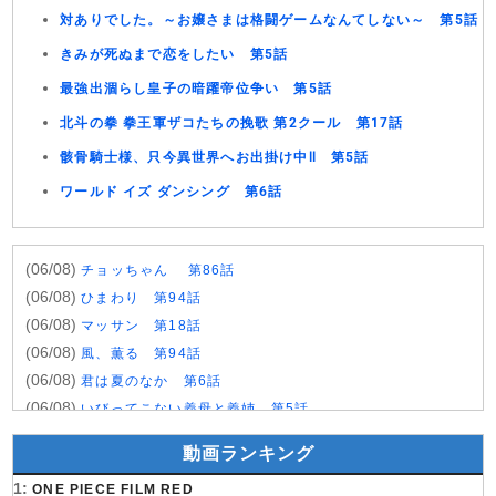
対ありでした。～お嬢さまは格闘ゲームなんてしない～ 第5話
きみが死ぬまで恋をしたい 第5話
最強出涸らし皇子の暗躍帝位争い 第5話
北斗の拳 拳王軍ザコたちの挽歌 第2クール 第17話
骸骨騎士様、只今異世界へお出掛け中Ⅱ 第5話
ワールド イズ ダンシング 第6話
(06/08)
チョッちゃん 第86話
(06/08)
ひまわり 第94話
(06/08)
マッサン 第18話
(06/08)
風、薫る 第94話
(06/08)
君は夏のなか 第6話
(06/08)
いびってこない義母と義姉 第5話
(06/08)
サンダー３ 第5話
動画ランキング
(06/08)
ヤンキー激戦区の四天王がアイドルグループに転生した
1:
ら？ 第9話
ONE PIECE FILM RED