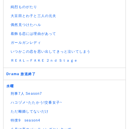
純烈ものがたり
大豆田とわ子と三人の元夫
偶然見つけたハル
着飾る恋には理由があって
ガールガンレディ
いつかこの恋を思い出してきっと泣いてしまう
ＲＥＡＬ⇔ＦＡＫＥ ２ｎｄ Ｓｔａｇｅ
Drama 放送終了
水曜
刑事7人 Season7
ハコヅメ~たたかう!交番女子~
ただ離婚してないだけ
特捜9 season4