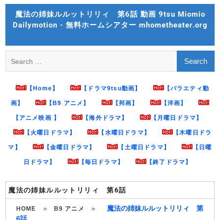
Skip
魔法の姉妹ルルットリリィ 第6話 動画 9tsu Miomio
to
Dailymotion - 無料ホームシアター mhometheater.org
content
Search
for:
【Home】
【ドラマ9tsu動画】
【バラエティ動
画】
【B9 アニメ】
【邦画】
【洋画】
【アニメ映画 】
【海外ドラマ】
【月曜日ドラマ】
【火曜日ドラマ】
【水曜日ドラマ】
【木曜日ドラ
マ】
【金曜日ドラマ】
【土曜日ドラマ】
【日曜
日ドラマ】
【毎日ドラマ】
【終了ドラマ】
魔法の姉妹ルルットリリィ 第6話
»
»
魔法の姉妹ルルットリリィ 第
HOME
B9 アニメ
6話