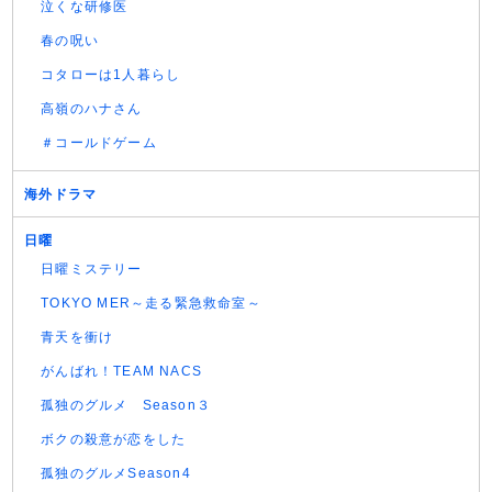
泣くな研修医
春の呪い
コタローは1人暮らし
高嶺のハナさん
＃コールドゲーム
海外ドラマ
日曜
日曜ミステリー
TOKYO MER～走る緊急救命室～
青天を衝け
がんばれ！TEAM NACS
孤独のグルメ Season３
ボクの殺意が恋をした
孤独のグルメSeason4