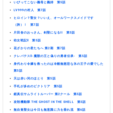
いびってこない義母と義姉 第5話
LV999の村人 第7話
ヒロイン？聖女？いいえ、オールワークスメイドです
（誇）！ 第7話
片田舎のおっさん、剣聖になるII 第5話
幼女戦記Ⅱ 第5話
花ざかりの君たちへ 第2期 第7話
クレバテスⅡ-魔獣の王と偽りの勇者伝承- 第5話
身代わり令嬢を救ったのは冷酷無慈悲な氷の王子の愛でした
第5話
天は赤い河のほとり 第5話
手札が多めのビクトリア 第5話
鎧真伝サムライトルーパー 第2クール 第5話
攻殻機動隊 THE GHOST IN THE SHELL 第5話
無自覚聖女は今日も無意識に力を垂れ流 第6話