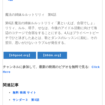
魔法の姉妹ルルットリリィ 第6話
第6話 魔法の姉妹ルルットリリィ「夏といえば、合宿でしょ」
リリィ、ルル、塔子、せなは、今後のアイドル活動に向けて海
辺のコテージで合宿をすることにする。4人はプライベートビー
チでひと泳ぎしたあとは、歌とダンスのレッスンに励む。その
翌日、思いがけないトラブルが発生する。
【b9good.org】
【b9dm.org】
チャンネルに参加して、最新の映画のビデオを無料で見る:
Click
Here
関連記事
無料 映画 サイト
サンダー３ 第5話