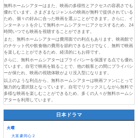
(05/08)
スピナーベイト 第6話
無料ホームシアターはまた、映画の多様性とアクセスの容易さでも
(05/08)
チョッちゃん 第85話
優れています。さまざまなジャンルの映画が無料で提供されている
ため、個々の好みに合った映画を選ぶことができます。さらに、イ
(05/08)
ひまわり 第93話
ンターネットを介して無料ホームシアターにアクセスするため、24
(05/08)
幸せになりたいマサムネ君 第5話
時間いつでも映画を視聴することができます。
(05/08)
手札が多めのビクトリア 第5話
また、無料ホームシアターは費用面での利点もあります。映画館で
(05/08)
コントラスト 第6話
のチケット代や飲食物の費用を節約できるだけでなく、無料で映画
を楽しむことができるため、経済的にもお得です。
さらに、無料ホームシアターはプライバシーを保護する点でも優れ
ています。自宅で映画を観ることで、他の観客との間にプライバシ
ーが保たれ、映画の視聴体験がより没入型になります。
以上のような利点から、無料ホームシアターは映画ファンにとって
魅力的な選択肢となっています。自宅でリラックスしながら無料で
多様な映画を楽しむことができるため、多くの人々が無料ホームシ
アターを利用しています。
日本ドラマ
火曜
大富豪同心２