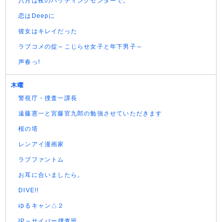
八月は夜のバッティングセンターで。
恋はDeepに
彼女はキレイだった
ラブコメの掟～こじらせ女子と年下男子～
声春っ!
木曜
警視庁・捜査一課長
遠藤憲一と宮藤官九郎の勉強させていただきます
桜の塔
レンアイ漫画家
ラブファントム
お耳に合いましたら。
DIVE!!
ゆるキャン△２
IP～サイバー捜査班