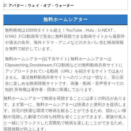
(06/08)
2:
おちたらおわり 第6話
アバター：ウェイ・オブ・ウォーター
(05/08)
LV999の村人 第7話
無料ホームシアター
(05/08)
片田舎のおっさん、剣聖になるII 第5話
(05/08)
ヒロイン？聖女？いいえ、オールワークスメイドです
無料映画は10000タイトル超え！YouTube , Hulu , U-NEXT ,
（誇）！ 第7話
GYAO ,FC2動画等で安全に無料視聴できる動画サイトから最新作
(05/08)
幼女戦記Ⅱ 第5話
や過去の名作、海外ドラマ・アニメなどのネタバレ含む映画情報
(05/08)
花ざかりの君たちへ 第2期 第7話
を無料で紹介しています。
(05/08)
ドライな同期の溺愛癖 第5話
無料ホームシアター(以下当サイト) 無料ホームシアターは
(05/08)
今夜もシリアルキラーと待ち合わせ 第6話
Clipwatching,Doodstream,FC2動画などの無料動画共有サイトに
(05/08)
Tokyo middle 30 第3話
アップロードされている動画（URL）を紹介するサイトではあり
(05/08)
ません。違法無料動画共有サイトへのリンクは一切なく、安心安
ファーストクライ 母子救命救急班 第5話
全に楽しめる映画情報サイトです。画像・動画・音声等すべての
(05/08)
クレバテスⅡ-魔獣の王と偽りの勇者伝承- 第5話
知的 所有権は著作者・団体に帰属しております。
(05/08)
身代わり令嬢を救ったのは冷酷無慈悲な氷の王子の愛でし
た 第5話
無料ホームシアターで映画を視聴することには多くの利点がありま
す。まず第一に、無料ホームシアターは快適さと便利さを提供しま
(05/08)
大追跡〜警視庁SSBC強行犯係〜 Season2 第3話
す。自宅の快適な環境で映画を観ることができるため、煩わしい移
(05/08)
マッサン 第17話
動や混雑した劇場での待ち時間を省くことができます。家族や友人
(05/08)
風、薫る 第93話
と一緒にリラックスした雰囲気で映画を楽しむことができるため、
(05/08)
天は赤い河のほとり 第5話
視聴体験が向上します。