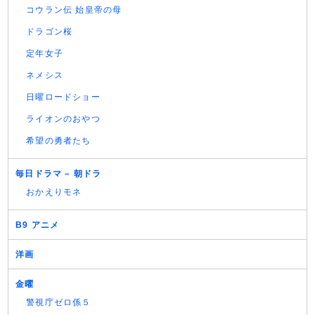
コウラン伝 始皇帝の母
ドラゴン桜
定年女子
ネメシス
日曜ロードショー
ライオンのおやつ
希望の勇者たち
毎日ドラマ – 朝ドラ
おかえりモネ
B9 アニメ
洋画
金曜
警視庁ゼロ係５