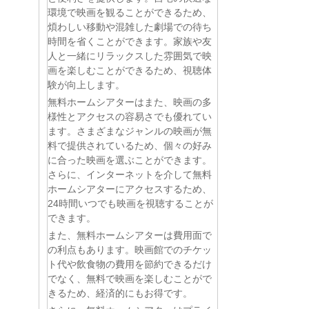
環境で映画を観ることができるため、
煩わしい移動や混雑した劇場での待ち
時間を省くことができます。家族や友
人と一緒にリラックスした雰囲気で映
画を楽しむことができるため、視聴体
験が向上します。
無料ホームシアターはまた、映画の多
様性とアクセスの容易さでも優れてい
ます。さまざまなジャンルの映画が無
料で提供されているため、個々の好み
に合った映画を選ぶことができます。
さらに、インターネットを介して無料
ホームシアターにアクセスするため、
24時間いつでも映画を視聴することが
できます。
また、無料ホームシアターは費用面で
の利点もあります。映画館でのチケッ
ト代や飲食物の費用を節約できるだけ
でなく、無料で映画を楽しむことがで
きるため、経済的にもお得です。