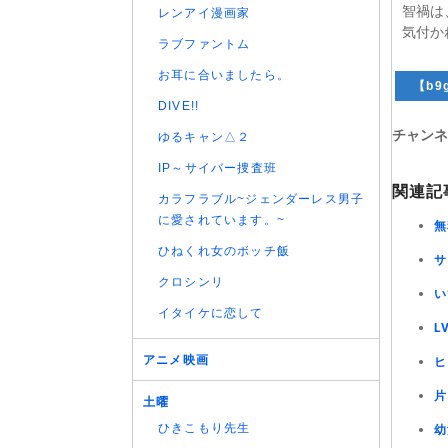
智禍は
レンアイ漫画家
気付か
ラブファントム
お耳に合いましたら。
【b9g
DIVE!!
チャンネ
ゆるキャン△２
IP～サイバー捜査班
関連記
カラフラブル~ジェンダーレス男子
に愛されています。~
無
ひねくれ女のボッチ飯
サ
クロシンリ
い
イタイケに恋して
L
アニメ映画
ヒ
片
土曜
ひきこもり先生
幼