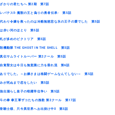
ざかりの君たちへ 第2期 第7話
レバテスⅡ-魔獣の王と偽りの勇者伝承- 第5話
代わり令嬢を救ったのは冷酷無慈悲な氷の王子の愛でした 第5話
は赤い河のほとり 第5話
札が多めのビクトリア 第5話
殻機動隊 THE GHOST IN THE SHELL 第5話
真伝サムライトルーパー 第2クール 第5話
自覚聖女は今日も無意識に力を垂れ流 第6話
ありでした。～お嬢さまは格闘ゲームなんてしない～ 第5話
みが死ぬまで恋をしたい 第5話
強出涸らし皇子の暗躍帝位争い 第5話
斗の拳 拳王軍ザコたちの挽歌 第2クール 第17話
骨騎士様、只今異世界へお出掛け中Ⅱ 第5話