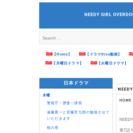
Skip
to
NEEDY GIRL OVERD
content
Search
for:
【Home】
【ドラマ9tsu動画】
【月曜日ドラマ】
【火曜日ドラマ】
日本ドラマ
NEED
木曜
HOME
警視庁・捜査一課長
遠藤憲一と宮藤官九郎の勉強させて
いただきます
NEED
桜の塔
第7話 N