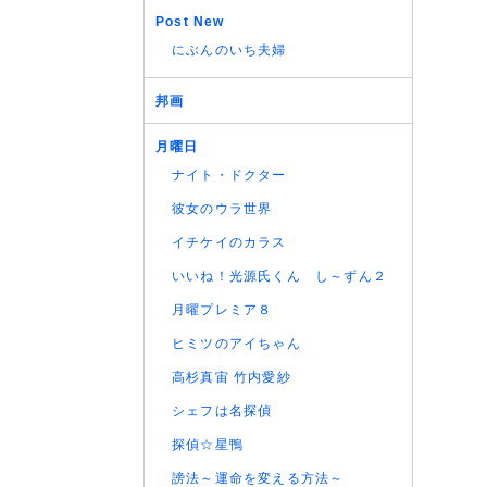
Post New
にぶんのいち夫婦
邦画
月曜日
ナイト・ドクター
彼女のウラ世界
イチケイのカラス
いいね！光源氏くん し～ずん２
月曜プレミア８
ヒミツのアイちゃん
高杉真宙 竹内愛紗
シェフは名探偵
探偵☆星鴨
謗法～運命を変える方法～