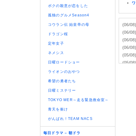
ワ
ボクの殺意が恋をした
孤独のグルメSeason4
(06/08
コウラン伝 始皇帝の母
(06/08
ドラゴン桜
(06/08
定年女子
(06/08
ネメシス
(05/08
日曜ロードショー
(05/08
(05/08
ライオンのおやつ
(05/08
希望の勇者たち
(05/08
日曜ミステリー
(05/08
TOKYO MER～走る緊急救命室～
(05/08
(05/08
青天を衝け
(05/08
がんばれ！TEAM NACS
(05/08
(05/08
毎日ドラマ – 朝ドラ