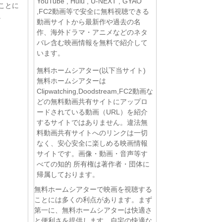
YouTube , Hulu , U-NEXT , GYAO
ことに
,FC2動画等で安全に無料視聴できる
。
動画サイトから最新作や過去の名
作、海外ドラマ・アニメなどのネタ
バレ含む映画情報を無料で紹介して
います。
無料ホームシアター(以下当サイト)
無料ホームシアターは
Clipwatching,Doodstream,FC2動画な
どの無料動画共有サイトにアップロ
ードされている動画（URL）を紹介
するサイトではありません。違法無
料動画共有サイトへのリンクは一切
なく、安心安全に楽しめる映画情報
サイトです。画像・動画・音声等す
べての知的 所有権は著作者・団体に
帰属しております。
無料ホームシアターで映画を視聴する
ことには多くの利点があります。まず
第一に、無料ホームシアターは快適さ
と便利さを提供します。自宅の快適な