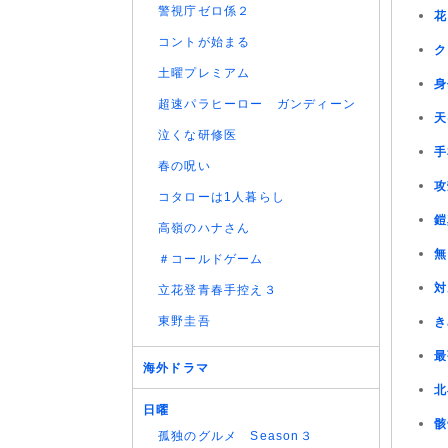
警視庁ゼロ係２
花
コントが始まる
ク
土曜プレミアム
身
超速パラヒーロー ガンディーン
天
泣くな研修医
手
春の呪い
攻
コタローは1人暮らし
鎧
高嶺のハナさん
無
＃コールドゲーム
対
立花登青春手控え３
東野圭吾
き
最
海外ドラマ
北
日曜
骸
孤独のグルメ Season３