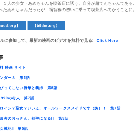
、１人の少女・あめちゃんを喫茶店に誘う。自分が超てんちゃんである
れたあめちゃんだったが、禰智禍の誘いに乗って喫茶店へ向かうことに
ood.org】
【b9dm.org】
ルに参加して、最新の映画のビデオを無料で見る:
Click Here
事
料 映画 サイト
ンダー３ 第5話
びってこない義母と義姉 第5話
V999の村人 第7話
ロイン？聖女？いいえ、オールワークスメイドです（誇）！ 第7話
田舎のおっさん、剣聖になるII 第5話
女戦記Ⅱ 第5話