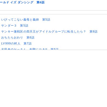
ールド イズ ダンシング 第6話
)
いびってこない義母と義姉 第5話
)
サンダー３ 第5話
)
ヤンキー激戦区の四天王がアイドルグループに転生したら？ 第9話
)
おちたらおわり 第6話
)
LV999の村人 第7話
)
片田舎のおっさん、剣聖になるII 第5話
)
ヒロイン？聖女？いいえ、オールワークスメイドです（誇）！ 第7話
)
幼女戦記Ⅱ 第5話
)
花ざかりの君たちへ 第2期 第7話
)
ドライな同期の溺愛癖 第5話
)
今夜もシリアルキラーと待ち合わせ 第6話
)
Tokyo middle 30 第3話
)
ファーストクライ 母子救命救急班 第5話
)
クレバテスⅡ-魔獣の王と偽りの勇者伝承- 第5話
)
身代わり令嬢を救ったのは冷酷無慈悲な氷の王子の愛でした 第5話