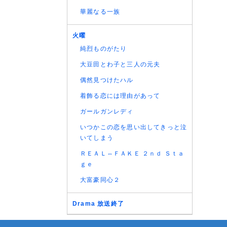
華麗なる一族
火曜
純烈ものがたり
大豆田とわ子と三人の元夫
偶然見つけたハル
着飾る恋には理由があって
ガールガンレディ
いつかこの恋を思い出してきっと泣
いてしまう
ＲＥＡＬ⇔ＦＡＫＥ ２ｎｄ Ｓｔａ
ｇｅ
大富豪同心２
Drama 放送終了