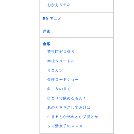
(05/08
おかえりモネ
(05/08
(05/08
B9 アニメ
(05/08
洋画
(05/08
(05/08
金曜
(05/08
警視庁ゼロ係５
(05/08
半径５メートル
(05/08
(05/08
リコカツ
(04/08
金曜ロードショー
(04/08
向こうの果て
(04/08
ひとりで飲めるもん！
(04/08
(04/08
あのときキスしておけば
生きるとか死ぬとか父親とか
ソロ活女子のススメ