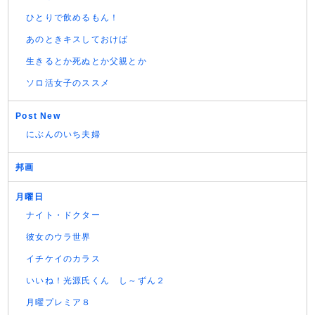
ひとりで飲めるもん！
あのときキスしておけば
生きるとか死ぬとか父親とか
ソロ活女子のススメ
Post New
にぶんのいち夫婦
邦画
月曜日
ナイト・ドクター
彼女のウラ世界
イチケイのカラス
いいね！光源氏くん し～ずん２
月曜プレミア８