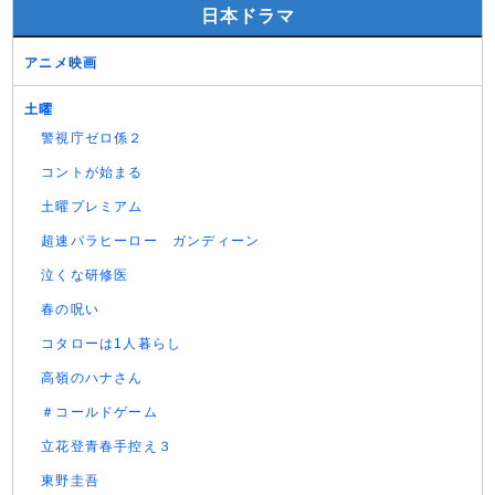
日本ドラマ
アニメ映画
土曜
警視庁ゼロ係２
コントが始まる
土曜プレミアム
超速パラヒーロー ガンディーン
泣くな研修医
春の呪い
コタローは1人暮らし
高嶺のハナさん
＃コールドゲーム
立花登青春手控え３
東野圭吾