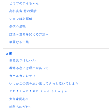
ヒミツのアイちゃん
高杉真宙 竹内愛紗
シェフは名探偵
探偵☆星鴨
謗法～運命を変える方法～
華麗なる一族
火曜
偶然見つけたハル
着飾る恋には理由があって
ガールガンレディ
いつかこの恋を思い出してきっと泣いてしまう
ＲＥＡＬ⇔ＦＡＫＥ ２ｎｄ Ｓｔａｇｅ
大富豪同心２
純烈ものがたり