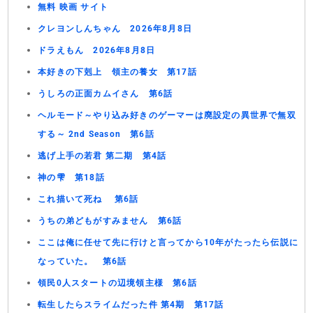
無料 映画 サイト
クレヨンしんちゃん 2026年8月8日
ドラえもん 2026年8月8日
本好きの下剋上 領主の養女 第17話
うしろの正面カムイさん 第6話
ヘルモード～やり込み好きのゲーマーは廃設定の異世界で無双
する～ 2nd Season 第6話
逃げ上手の若君 第二期 第4話
神の雫 第18話
これ描いて死ね 第6話
うちの弟どもがすみません 第6話
ここは俺に任せて先に行けと言ってから10年がたったら伝説に
なっていた。 第6話
領民0人スタートの辺境領主様 第6話
転生したらスライムだった件 第4期 第17話