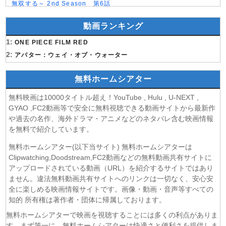
無双する～ 2nd Season 第6話
(08/08)
晩酌の流儀５ 〜夏編〜 第6話
動画ランキング
(07/08)
探偵のままでいて 第4話
(07/08)
1:
ストレンジ-伊藤潤二の夜も眠れぬ奇妙な話- 第6話
ONE PIECE FILM RED
(07/08)
2:
逃げ上手の若君 第二期 第4話
アバター：ウェイ・オブ・ウォーター
(07/08)
神の雫 第18話
無料ホームシアター
(07/08)
うちの弟どもがすみません 第6話
(07/08)
これ描いて死ね 第6話
無料映画は10000タイトル超え！YouTube , Hulu , U-NEXT ,
(07/08)
ここは俺に任せて先に行けと言ってから10年がたったら伝
GYAO ,FC2動画等で安全に無料視聴できる動画サイトから最新作
説になっていた。 第6話
や過去の名作、海外ドラマ・アニメなどのネタバレ含む映画情報
(07/08)
領民0人スタートの辺境領主様 第6話
を無料で紹介しています。
(07/08)
しもべの王子様 第6話
無料ホームシアター(以下当サイト) 無料ホームシアターは
(07/08)
転生したらスライムだった件 第4期 第17話
Clipwatching,Doodstream,FC2動画などの無料動画共有サイトに
(07/08)
金曜ロードショー 動画 2026年8月7日
アップロードされている動画（URL）を紹介するサイトではあり
(07/08)
ません。違法無料動画共有サイトへのリンクは一切なく、安心安
Tシャツが乾くまで 第5話
全に楽しめる映画情報サイトです。画像・動画・音声等すべての
(07/08)
リーガルビート ー逆転の法廷ー 第3話
知的 所有権は著作者・団体に帰属しております。
(07/08)
乙女怪獣キャラメリゼ 第6話
無料ホームシアターで映画を視聴することには多くの利点がありま
(07/08)
チョッちゃん 第87話
す。まず第一に、無料ホームシアターは快適さと便利さを提供しま