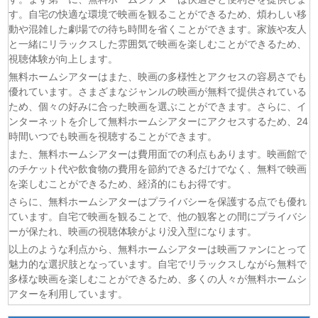
(07/08)
ひまわり 第95話
す。自宅の快適な環境で映画を観ることができるため、煩わしい移
(07/08)
マッサン 第19話
動や混雑した劇場での待ち時間を省くことができます。家族や友人
(07/08)
風、薫る 第95話
と一緒にリラックスした雰囲気で映画を楽しむことができるため、
(07/08)
夫婦と16歳〜狂気の隣人〜 第6話
視聴体験が向上します。
(07/08)
今から、親友やめようか。 第7話
無料ホームシアターはまた、映画の多様性とアクセスの容易さでも
優れています。さまざまなジャンルの映画が無料で提供されている
(07/08)
未婚詐欺 私の知らない彼の顔 第4話
ため、個々の好みに合った映画を選ぶことができます。さらに、イ
(07/08)
ヤニねこ 第6話
ンターネットを介して無料ホームシアターにアクセスするため、24
(07/08)
追放された転生重騎士はゲーム知識で無双する 第6話
時間いつでも映画を視聴することができます。
(06/08)
一緒にごはんをたべるだけ 第6話
また、無料ホームシアターは費用面での利点もあります。映画館で
のチケット代や飲食物の費用を節約できるだけでなく、無料で映画
を楽しむことができるため、経済的にもお得です。
さらに、無料ホームシアターはプライバシーを保護する点でも優れ
ています。自宅で映画を観ることで、他の観客との間にプライバシ
ーが保たれ、映画の視聴体験がより没入型になります。
以上のような利点から、無料ホームシアターは映画ファンにとって
魅力的な選択肢となっています。自宅でリラックスしながら無料で
多様な映画を楽しむことができるため、多くの人々が無料ホームシ
アターを利用しています。