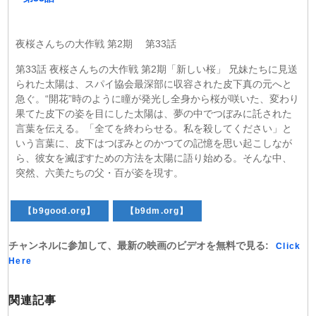
夜桜さんちの大作戦 第2期 第33話
第33話 夜桜さんちの大作戦 第2期「新しい桜」 兄妹たちに見送
られた太陽は、スパイ協会最深部に収容された皮下真の元へと
急ぐ。“開花”時のように瞳が発光し全身から桜が咲いた、変わり
果てた皮下の姿を目にした太陽は、夢の中でつぼみに託された
言葉を伝える。「全てを終わらせる。私を殺してください」と
いう言葉に、皮下はつぼみとのかつての記憶を思い起こしなが
ら、彼女を滅ぼすための方法を太陽に語り始める。そんな中、
突然、六美たちの父・百が姿を現す。
【b9good.org】
【b9dm.org】
チャンネルに参加して、最新の映画のビデオを無料で見る:
Click
Here
関連記事