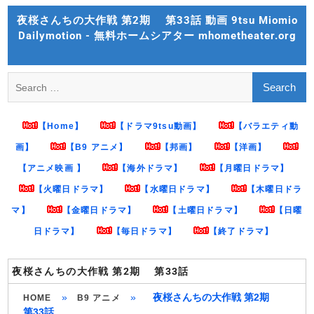
Skip
夜桜さんちの大作戦 第2期 第33話 動画 9tsu Miomio
to
Dailymotion - 無料ホームシアター mhometheater.org
content
Search
for:
【Home】
【ドラマ9tsu動画】
【バラエティ動
画】
【B9 アニメ】
【邦画】
【洋画】
【アニメ映画 】
【海外ドラマ】
【月曜日ドラマ】
【火曜日ドラマ】
【水曜日ドラマ】
【木曜日ドラ
マ】
【金曜日ドラマ】
【土曜日ドラマ】
【日曜
日ドラマ】
【毎日ドラマ】
【終了ドラマ】
夜桜さんちの大作戦 第2期 第33話
»
»
夜桜さんちの大作戦 第2期
HOME
B9 アニメ
第33話