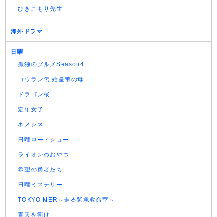
ひきこもり先生
海外ドラマ
日曜
孤独のグルメSeason4
コウラン伝 始皇帝の母
ドラゴン桜
定年女子
ネメシス
日曜ロードショー
ライオンのおやつ
希望の勇者たち
日曜ミステリー
TOKYO MER～走る緊急救命室～
青天を衝け