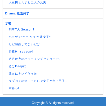
大豆田とわ子と三人の元夫
Drama 放送終了
水曜
刑事7人 Season7
ハコヅメ~たたかう!交番女子~
ただ離婚してないだけ
特捜9 season4
八月は夜のバッティングセンターで。
恋はDeepに
彼女はキレイだった
ラブコメの掟～こじらせ女子と年下男子～
声春っ!
Copyright © All rights reserved.