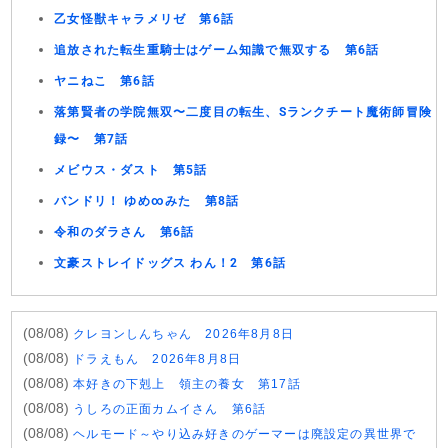
乙女怪獣キャラメリゼ 第6話
追放された転生重騎士はゲーム知識で無双する 第6話
ヤニねこ 第6話
落第賢者の学院無双〜二度目の転生、Sランクチート魔術師冒険
録〜 第7話
メビウス・ダスト 第5話
バンドリ！ ゆめ∞みた 第8話
令和のダラさん 第6話
文豪ストレイドッグス わん！2 第6話
(08/08)
クレヨンしんちゃん 2026年8月8日
(08/08)
ドラえもん 2026年8月8日
(08/08)
本好きの下剋上 領主の養女 第17話
(08/08)
うしろの正面カムイさん 第6話
(08/08)
ヘルモード～やり込み好きのゲーマーは廃設定の異世界で