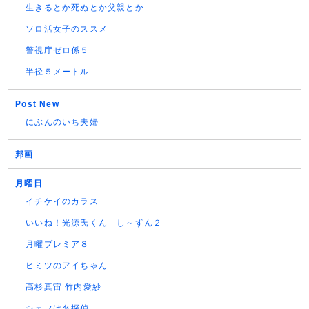
生きるとか死ぬとか父親とか
ソロ活女子のススメ
警視庁ゼロ係５
半径５メートル
Post New
にぶんのいち夫婦
邦画
月曜日
イチケイのカラス
いいね！光源氏くん し～ずん２
月曜プレミア８
ヒミツのアイちゃん
高杉真宙 竹内愛紗
シェフは名探偵