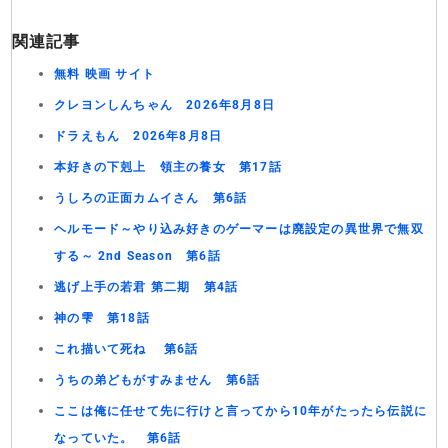
関連記事
無料 映画 サイト
クレヨンしんちゃん 2026年8月8日
ドラえもん 2026年8月8日
本好きの下剋上 領主の養女 第17話
うしろの正面カムイさん 第6話
ヘルモード～やり込み好きのゲーマーは廃設定の異世界で無双
する～ 2nd Season 第6話
逃げ上手の若君 第二期 第4話
神の雫 第18話
これ描いて死ね 第6話
うちの弟どもがすみません 第6話
ここは俺に任せて先に行けと言ってから10年がたったら伝説に
なっていた。 第6話