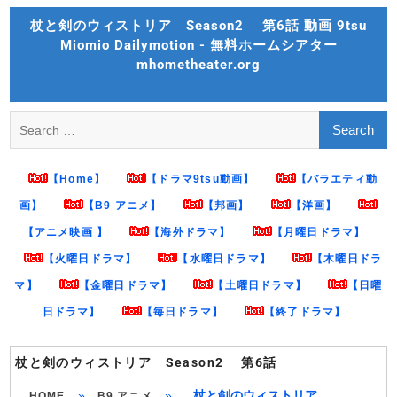
Skip
杖と剣のウィストリア Season2 第6話 動画 9tsu
to
Miomio Dailymotion - 無料ホームシアター
content
mhometheater.org
Search
for:
【Home】
【ドラマ9tsu動画】
【バラエティ動
画】
【B9 アニメ】
【邦画】
【洋画】
【アニメ映画 】
【海外ドラマ】
【月曜日ドラマ】
【火曜日ドラマ】
【水曜日ドラマ】
【木曜日ドラ
マ】
【金曜日ドラマ】
【土曜日ドラマ】
【日曜
日ドラマ】
【毎日ドラマ】
【終了ドラマ】
杖と剣のウィストリア Season2 第6話
»
»
杖と剣のウィストリア
HOME
B9 アニメ