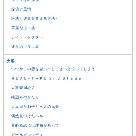
探偵☆星鴨
謗法～運命を変える方法～
華麗なる一族
ナイト・ドクター
彼女のウラ世界
火曜
いつかこの恋を思い出してきっと泣いてしまう
ＲＥＡＬ⇔ＦＡＫＥ ２ｎｄ Ｓｔａｇｅ
大富豪同心２
純烈ものがたり
大豆田とわ子と三人の元夫
偶然見つけたハル
着飾る恋には理由があって
ガールガンレディ