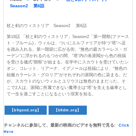
Season2 第6話
杖と剣のウィストリア Season2 第6話
第18話 「杖と剣のウィストリア」Season2「第一開祭(ファース
ト・ブルーム)」ウィルは、ついにエルファリアが待つ“塔”へ足
を踏み入れる。第一階節に広がる街、“無色の庭カラーレス・ガ
ーデン”に浮かれるのもつかの間、“塔”内の各派閥から色の祝福
を受ける儀式“開祭”が始まる。在学中にスカウトを受けていたシ
オン、コレット、リアーナ、イグノールは祝福により、“無色の
始服カラーレス・グロリア”がそれぞれの派閥の色に染まる。だ
が、スカウトのないウィルとユリウスは無色のままだった。そ
こで2人は、派閥に所属できない魔導士は“塔”を支える歯車とし
て一生を過ごすことになるという現実を知る。
【b9good.org】
【b9dm.org】
チャンネルに参加して、最新の映画のビデオを無料で見る:
Click
Here