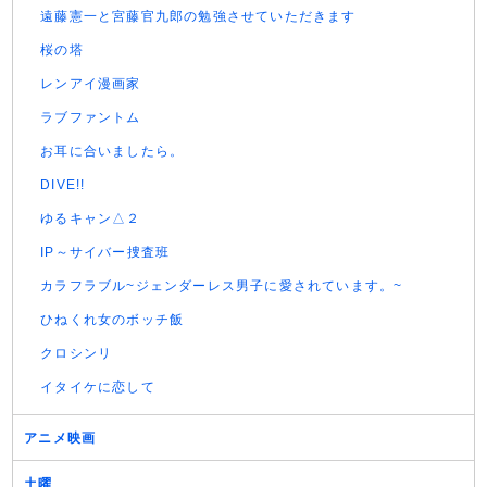
遠藤憲一と宮藤官九郎の勉強させていただきます
桜の塔
レンアイ漫画家
ラブファントム
お耳に合いましたら。
DIVE!!
ゆるキャン△２
IP～サイバー捜査班
カラフラブル~ジェンダーレス男子に愛されています。~
ひねくれ女のボッチ飯
クロシンリ
イタイケに恋して
アニメ映画
土曜