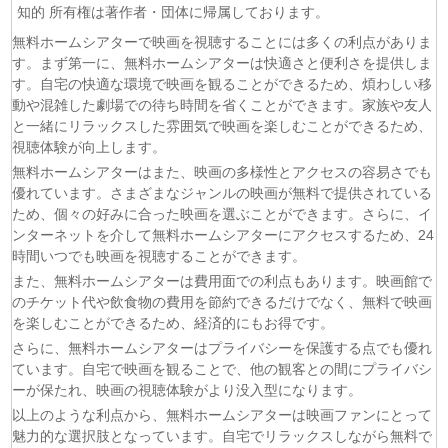
知的 所有権は著作者・団体に帰属しております。
(07/08)
乙女怪獣キャラメリゼ 第6話
無料ホームシアターで映画を視聴することには多くの利点がありま
(07/08)
チョッちゃん 第87話
す。まず第一に、無料ホームシアターは快適さと便利さを提供しま
(07/08)
ひまわり 第95話
す。自宅の快適な環境で映画を観ることができるため、煩わしい移
(07/08)
マッサン 第19話
動や混雑した劇場での待ち時間を省くことができます。家族や友人
(07/08)
風、薫る 第95話
と一緒にリラックスした雰囲気で映画を楽しむことができるため、
(07/08)
夫婦と16歳〜狂気の隣人〜 第6話
視聴体験が向上します。
(07/08)
今から、親友やめようか。 第7話
無料ホームシアターはまた、映画の多様性とアクセスの容易さでも
優れています。さまざまなジャンルの映画が無料で提供されている
(07/08)
未婚詐欺 私の知らない彼の顔 第4話
ため、個々の好みに合った映画を選ぶことができます。さらに、イ
(07/08)
ヤニねこ 第6話
ンターネットを介して無料ホームシアターにアクセスするため、24
(07/08)
追放された転生重騎士はゲーム知識で無双する 第6話
時間いつでも映画を視聴することができます。
(06/08)
一緒にごはんをたべるだけ 第6話
また、無料ホームシアターは費用面での利点もあります。映画館で
のチケット代や飲食物の費用を節約できるだけでなく、無料で映画
を楽しむことができるため、経済的にもお得です。
さらに、無料ホームシアターはプライバシーを保護する点でも優れ
ています。自宅で映画を観ることで、他の観客との間にプライバシ
ーが保たれ、映画の視聴体験がより没入型になります。
以上のような利点から、無料ホームシアターは映画ファンにとって
魅力的な選択肢となっています。自宅でリラックスしながら無料で