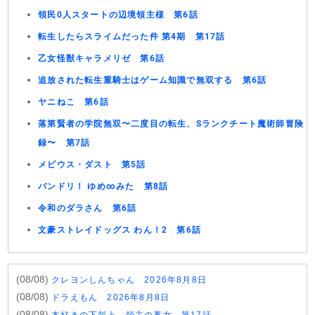
領民0人スタートの辺境領主様 第6話
転生したらスライムだった件 第4期 第17話
乙女怪獣キャラメリゼ 第6話
追放された転生重騎士はゲーム知識で無双する 第6話
ヤニねこ 第6話
落第賢者の学院無双〜二度目の転生、Sランクチート魔術師冒険
録〜 第7話
メビウス・ダスト 第5話
バンドリ！ ゆめ∞みた 第8話
令和のダラさん 第6話
文豪ストレイドッグス わん！2 第6話
(08/08)
クレヨンしんちゃん 2026年8月8日
(08/08)
ドラえもん 2026年8月8日
(08/08)