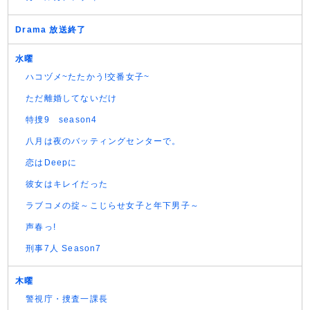
Drama 放送終了
水曜
ハコヅメ~たたかう!交番女子~
ただ離婚してないだけ
特捜9 season4
八月は夜のバッティングセンターで。
恋はDeepに
彼女はキレイだった
ラブコメの掟～こじらせ女子と年下男子～
声春っ!
刑事7人 Season7
木曜
警視庁・捜査一課長