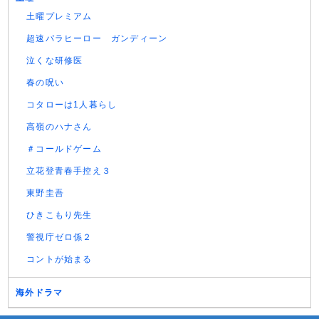
土曜プレミアム
超速パラヒーロー ガンディーン
泣くな研修医
春の呪い
コタローは1人暮らし
高嶺のハナさん
＃コールドゲーム
立花登青春手控え３
東野圭吾
ひきこもり先生
警視庁ゼロ係２
コントが始まる
海外ドラマ