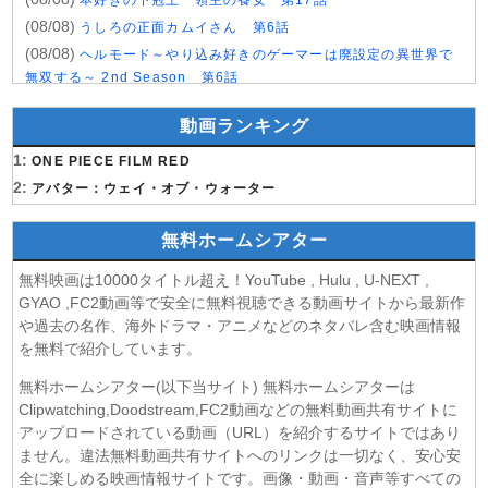
本好きの下剋上 領主の養女 第17話
(08/08)
うしろの正面カムイさん 第6話
(08/08)
ヘルモード～やり込み好きのゲーマーは廃設定の異世界で
無双する～ 2nd Season 第6話
(08/08)
晩酌の流儀５ 〜夏編〜 第6話
動画ランキング
(07/08)
探偵のままでいて 第4話
(07/08)
1:
ストレンジ-伊藤潤二の夜も眠れぬ奇妙な話- 第6話
ONE PIECE FILM RED
(07/08)
2:
逃げ上手の若君 第二期 第4話
アバター：ウェイ・オブ・ウォーター
(07/08)
神の雫 第18話
無料ホームシアター
(07/08)
うちの弟どもがすみません 第6話
(07/08)
これ描いて死ね 第6話
無料映画は10000タイトル超え！YouTube , Hulu , U-NEXT ,
(07/08)
ここは俺に任せて先に行けと言ってから10年がたったら伝
GYAO ,FC2動画等で安全に無料視聴できる動画サイトから最新作
説になっていた。 第6話
や過去の名作、海外ドラマ・アニメなどのネタバレ含む映画情報
(07/08)
領民0人スタートの辺境領主様 第6話
を無料で紹介しています。
(07/08)
しもべの王子様 第6話
無料ホームシアター(以下当サイト) 無料ホームシアターは
(07/08)
転生したらスライムだった件 第4期 第17話
Clipwatching,Doodstream,FC2動画などの無料動画共有サイトに
(07/08)
金曜ロードショー 動画 2026年8月7日
アップロードされている動画（URL）を紹介するサイトではあり
(07/08)
ません。違法無料動画共有サイトへのリンクは一切なく、安心安
Tシャツが乾くまで 第5話
全に楽しめる映画情報サイトです。画像・動画・音声等すべての
(07/08)
リーガルビート ー逆転の法廷ー 第3話