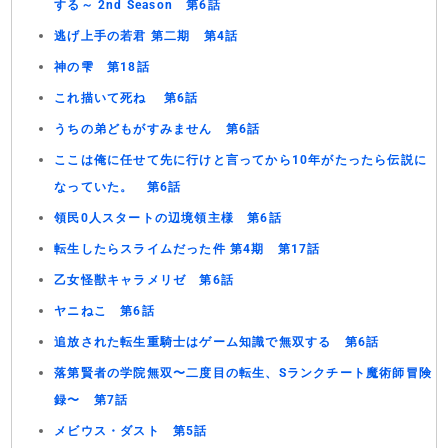
する～ 2nd Season 第6話
逃げ上手の若君 第二期 第4話
神の雫 第18話
これ描いて死ね 第6話
うちの弟どもがすみません 第6話
ここは俺に任せて先に行けと言ってから10年がたったら伝説に
なっていた。 第6話
領民0人スタートの辺境領主様 第6話
転生したらスライムだった件 第4期 第17話
乙女怪獣キャラメリゼ 第6話
ヤニねこ 第6話
追放された転生重騎士はゲーム知識で無双する 第6話
落第賢者の学院無双〜二度目の転生、Sランクチート魔術師冒険
録〜 第7話
メビウス・ダスト 第5話