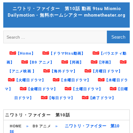
Skip
ニワトリ・ファイター 第10話 動画 9tsu Miomio
to
Dailymotion - 無料ホームシアター mhometheater.org
content
Search
for:
【Home】
【ドラマ9tsu動画】
【バラエティ動
画】
【B9 アニメ】
【邦画】
【洋画】
【アニメ映画 】
【海外ドラマ】
【月曜日ドラマ】
【火曜日ドラマ】
【水曜日ドラマ】
【木曜日ドラ
マ】
【金曜日ドラマ】
【土曜日ドラマ】
【日曜
日ドラマ】
【毎日ドラマ】
【終了ドラマ】
ニワトリ・ファイター 第10話
»
»
ニワトリ・ファイター 第10
HOME
B9 アニメ
話