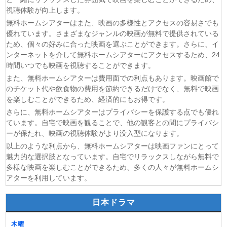
(07/08)
追放された転生重騎士はゲーム知識で無双する 第6話
視聴体験が向上します。
(06/08)
一緒にごはんをたべるだけ 第6話
無料ホームシアターはまた、映画の多様性とアクセスの容易さでも
優れています。さまざまなジャンルの映画が無料で提供されている
(06/08)
夫に不倫をお願いされました 第5話
ため、個々の好みに合った映画を選ぶことができます。さらに、イ
(06/08)
親愛なる夫へ〜完璧な妻の嘘〜 第6話
ンターネットを介して無料ホームシアターにアクセスするため、24
(06/08)
落第賢者の学院無双〜二度目の転生、Sランクチート魔術
時間いつでも映画を視聴することができます。
師冒険録〜 第7話
また、無料ホームシアターは費用面での利点もあります。映画館で
(06/08)
メビウス・ダスト 第5話
のチケット代や飲食物の費用を節約できるだけでなく、無料で映画
を楽しむことができるため、経済的にもお得です。
さらに、無料ホームシアターはプライバシーを保護する点でも優れ
ています。自宅で映画を観ることで、他の観客との間にプライバシ
ーが保たれ、映画の視聴体験がより没入型になります。
以上のような利点から、無料ホームシアターは映画ファンにとって
魅力的な選択肢となっています。自宅でリラックスしながら無料で
多様な映画を楽しむことができるため、多くの人々が無料ホームシ
アターを利用しています。
日本ドラマ
木曜