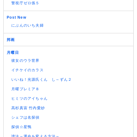
警視庁ゼロ係５
Post New
にぶんのいち夫婦
邦画
月曜日
彼女のウラ世界
イチケイのカラス
いいね！光源氏くん し～ずん２
月曜プレミア８
ヒミツのアイちゃん
高杉真宙 竹内愛紗
シェフは名探偵
探偵☆星鴨
謗法～運命を変える方法～