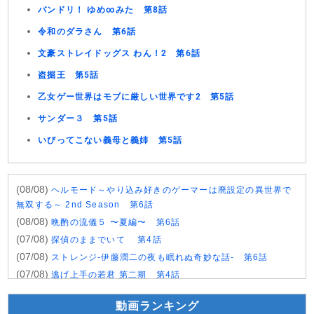
バンドリ！ ゆめ∞みた 第8話
令和のダラさん 第6話
文豪ストレイドッグス わん！2 第6話
盗掘王 第5話
乙女ゲー世界はモブに厳しい世界です2 第5話
サンダー３ 第5話
いびってこない義母と義姉 第5話
(08/08)
ヘルモード～やり込み好きのゲーマーは廃設定の異世界で
無双する～ 2nd Season 第6話
(08/08)
晩酌の流儀５ 〜夏編〜 第6話
(07/08)
探偵のままでいて 第4話
(07/08)
ストレンジ-伊藤潤二の夜も眠れぬ奇妙な話- 第6話
(07/08)
逃げ上手の若君 第二期 第4話
(07/08)
神の雫 第18話
動画ランキング
(07/08)
うちの弟どもがすみません 第6話