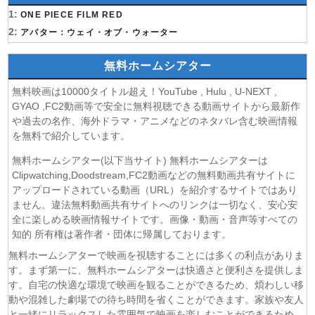
(07/08)
1:
これ描いて死ね 第6話
ONE PIECE FILM RED
(07/08)
2:
ここは俺に任せて先に行けと言ってから10年がたったら伝
アバター：ウェイ・オブ・ウォーター
説になっていた。 第6話
(07/08)
領民0人スタートの辺境領主様 第6話
無料ホームシアター
(07/08)
しもべの王子様 第6話
無料映画は10000タイトル超え！YouTube , Hulu , U-NEXT ,
(07/08)
転生したらスライムだった件 第4期 第17話
GYAO ,FC2動画等で安全に無料視聴できる動画サイトから最新作
(07/08)
金曜ロードショー 動画 2026年8月7日
や過去の名作、海外ドラマ・アニメなどのネタバレ含む映画情報
(07/08)
Tシャツが乾くまで 第5話
を無料で紹介しています。
(07/08)
リーガルビート ー逆転の法廷ー 第3話
無料ホームシアター(以下当サイト) 無料ホームシアターは
(07/08)
乙女怪獣キャラメリゼ 第6話
Clipwatching,Doodstream,FC2動画などの無料動画共有サイトに
(07/08)
チョッちゃん 第87話
アップロードされている動画（URL）を紹介するサイトではあり
(07/08)
ません。違法無料動画共有サイトへのリンクは一切なく、安心安
ひまわり 第95話
全に楽しめる映画情報サイトです。画像・動画・音声等すべての
(07/08)
マッサン 第19話
知的 所有権は著作者・団体に帰属しております。
(07/08)
風、薫る 第95話
無料ホームシアターで映画を視聴することには多くの利点がありま
(07/08)
夫婦と16歳〜狂気の隣人〜 第6話
す。まず第一に、無料ホームシアターは快適さと便利さを提供しま
(07/08)
今から、親友やめようか。 第7話
す。自宅の快適な環境で映画を観ることができるため、煩わしい移
(07/08)
未婚詐欺 私の知らない彼の顔 第4話
動や混雑した劇場での待ち時間を省くことができます。家族や友人
(07/08)
ヤニねこ 第6話
と一緒にリラックスした雰囲気で映画を楽しむことができるため、