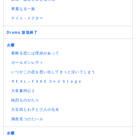
華麗なる一族
ナイト・ドクター
Drama 放送終了
火曜
着飾る恋には理由があって
ガールガンレディ
いつかこの恋を思い出してきっと泣いてしまう
ＲＥＡＬ⇔ＦＡＫＥ ２ｎｄ Ｓｔａｇｅ
大富豪同心２
純烈ものがたり
大豆田とわ子と三人の元夫
偶然見つけたハル
水曜