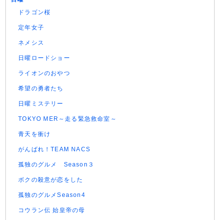
ドラゴン桜
定年女子
ネメシス
日曜ロードショー
ライオンのおやつ
希望の勇者たち
日曜ミステリー
TOKYO MER～走る緊急救命室～
青天を衝け
がんばれ！TEAM NACS
孤独のグルメ Season３
ボクの殺意が恋をした
孤独のグルメSeason4
コウラン伝 始皇帝の母