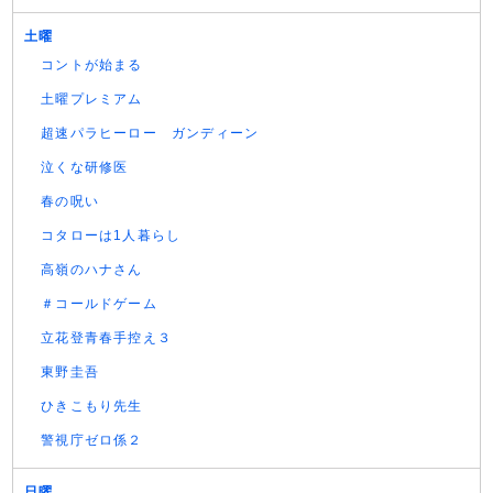
土曜
コントが始まる
土曜プレミアム
超速パラヒーロー ガンディーン
泣くな研修医
春の呪い
コタローは1人暮らし
高嶺のハナさん
＃コールドゲーム
立花登青春手控え３
東野圭吾
ひきこもり先生
警視庁ゼロ係２
日曜