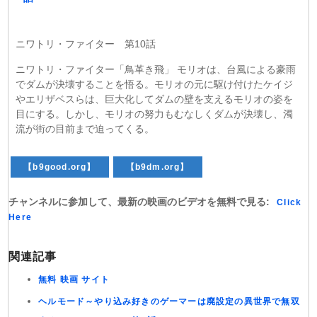
ニワトリ・ファイター 第10話
ニワトリ・ファイター「鳥革き飛」 モリオは、台風による豪雨
でダムが決壊することを悟る。モリオの元に駆け付けたケイジ
やエリザベスらは、巨大化してダムの壁を支えるモリオの姿を
目にする。しかし、モリオの努力もむなしくダムが決壊し、濁
流が街の目前まで迫ってくる。
【b9good.org】
【b9dm.org】
チャンネルに参加して、最新の映画のビデオを無料で見る:
Click
Here
関連記事
無料 映画 サイト
ヘルモード～やり込み好きのゲーマーは廃設定の異世界で無双