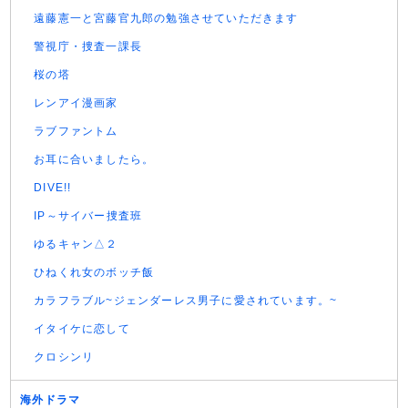
遠藤憲一と宮藤官九郎の勉強させていただきます
警視庁・捜査一課長
桜の塔
レンアイ漫画家
ラブファントム
お耳に合いましたら。
DIVE!!
IP～サイバー捜査班
ゆるキャン△２
ひねくれ女のボッチ飯
カラフラブル~ジェンダーレス男子に愛されています。~
イタイケに恋して
クロシンリ
海外ドラマ