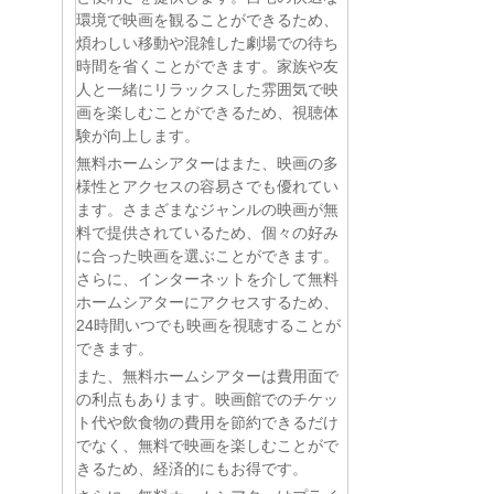
環境で映画を観ることができるため、
煩わしい移動や混雑した劇場での待ち
時間を省くことができます。家族や友
人と一緒にリラックスした雰囲気で映
画を楽しむことができるため、視聴体
験が向上します。
無料ホームシアターはまた、映画の多
様性とアクセスの容易さでも優れてい
ます。さまざまなジャンルの映画が無
料で提供されているため、個々の好み
に合った映画を選ぶことができます。
さらに、インターネットを介して無料
ホームシアターにアクセスするため、
24時間いつでも映画を視聴することが
できます。
また、無料ホームシアターは費用面で
の利点もあります。映画館でのチケッ
ト代や飲食物の費用を節約できるだけ
でなく、無料で映画を楽しむことがで
きるため、経済的にもお得です。