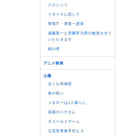
クロシンリ
(06/08
イタイケに恋して
警視庁・捜査一課長
遠藤憲一と宮藤官九郎の勉強させて
いただきます
桜の塔
アニメ映画
土曜
泣くな研修医
春の呪い
コタローは1人暮らし
高嶺のハナさん
＃コールドゲーム
立花登青春手控え３