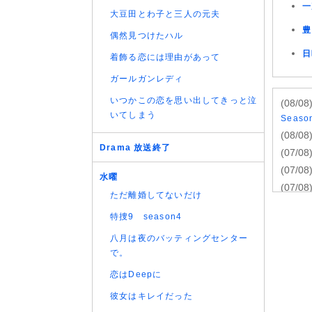
一
大豆田とわ子と三人の元夫
豊
偶然見つけたハル
日
着飾る恋には理由があって
ガールガンレディ
いつかこの恋を思い出してきっと泣
(08/08
いてしまう
Seas
(08/08
Drama 放送終了
(07/08
(07/08
水曜
(07/08
ただ離婚してないだけ
(07/08
特捜9 season4
(07/08
八月は夜のバッティングセンター
(07/08
で。
(07/08
話
恋はDeepに
(07/08
彼女はキレイだった
(07/08