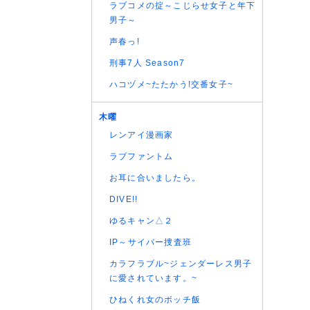
ラブコメの掟～こじらせ女子と年下
(07/08
男子～
(07/08
声春っ!
(07/08
刑事7人 Season7
(07/08
(07/08
ハコヅメ~たたかう!交番女子~
(07/08
(07/08
木曜
(07/08
レンアイ漫画家
(07/08
ラブファントム
(07/08
お耳に合いましたら。
(07/08
DIVE!!
(07/08
(07/08
ゆるキャン△２
(07/08
IP～サイバー捜査班
(06/08
カラフラブル~ジェンダーレス男子
(06/08
に愛されています。~
(06/08
ひねくれ女のボッチ飯
(06/08