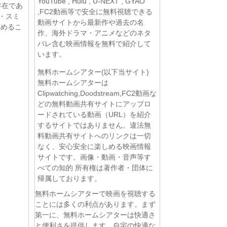
YouTube , Hulu , U-NEXT , GYAO
存在であ
,FC2動画等で安全に無料視聴できる
・スミ
動画サイトから最新作や過去の名
止めるこ
作、海外ドラマ・アニメなどのネタ
バレ含む映画情報を無料で紹介して
います。
無料ホームシアター(以下当サイト)
無料ホームシアターは
Clipwatching,Doodstream,FC2動画な
どの無料動画共有サイトにアップロ
ードされている動画（URL）を紹介
するサイトではありません。違法無
料動画共有サイトへのリンクは一切
なく、安心安全に楽しめる映画情報
サイトです。画像・動画・音声等す
べての知的 所有権は著作者・団体に
帰属しております。
無料ホームシアターで映画を視聴する
ことには多くの利点があります。まず
第一に、無料ホームシアターは快適さ
と便利さを提供します。自宅の快適な