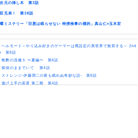
次元の挿し木 第3話
臣兄弟！ 第28話
曜ミステリー「巨悪は眠らせない 特捜検事の標的」真山仁×玉木宏
)
ヘルモード～やり込み好きのゲーマーは廃設定の異世界で無双する～ 2nd
on 第6話
)
晩酌の流儀５ 〜夏編〜 第6話
)
探偵のままでいて 第4話
)
ストレンジ-伊藤潤二の夜も眠れぬ奇妙な話- 第6話
)
逃げ上手の若君 第二期 第4話
)
神の雫 第18話
)
うちの弟どもがすみません 第6話
)
これ描いて死ね 第6話
)
ここは俺に任せて先に行けと言ってから10年がたったら伝説になっていた
)
領民0人スタートの辺境領主様 第6話
)
しもべの王子様 第6話