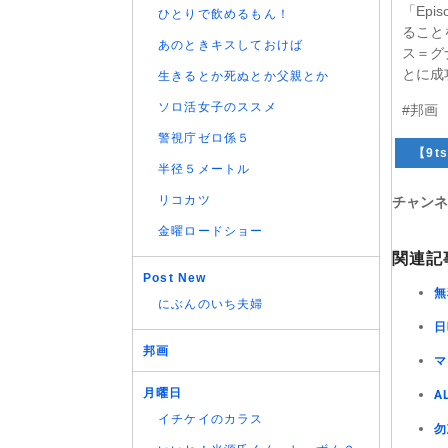
「Ep
ひとりで飲めるもん！
ること
あのときキスしておけば
ス＝グ
とに成
生きるとか死ぬとか父親とか
ソロ活女子のススメ
#邦画
警視庁ゼロ係５
【9ts
半径５メートル
リコカツ
チャンネ
金曜ロードショー
関連記
Post New
無
にぶんのいち夫婦
日
邦画
マ
月曜日
A
イチケイのカラス
勿