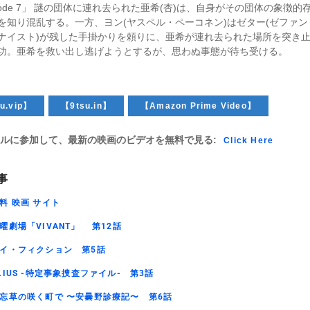
isode 7」 謎の団体に連れ去られた亜希(杏)は、自身がその団体の象徴的
を知り混乱する。一方、ヨン(ヤスペル・ペーコネン)はゼター(ゼファン
ナイスト)が残した手掛かりを頼りに、亜希が連れ去られた場所を突き
功。亜希を救い出し逃げようとするが、思わぬ事態が待ち受ける。
u.vip】
【9tsu.in】
【Amazon Prime Video】
ルに参加して、最新の映画のビデオを無料で見る:
Click Here
事
料 映画 サイト
曜劇場「VIVANT」 第12話
イ・フィクション 第5話
LIUS -特定事象捜査ファイル- 第3話
忘草の咲く町で 〜安曇野診療記〜 第6話