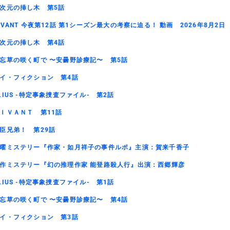
次元の挿し木 第5話
IVANT 今夜第12話 第1シーズン最大の考察に迫る！ 動画 2026年8月2日
次元の挿し木 第4話
忘草の咲く町で 〜安曇野診療記〜 第5話
イ・フィクション 第4話
LIUS -特定事象捜査ファイル- 第2話
ＩＶＡＮＴ 第11話
臣兄弟！ 第29話
曜ミステリー『作家・如月祥子の事件ルポ』主演：賀来千香子
作ミステリー『幻の推理作家 能登路殺人行』出演：西郷輝彦
LIUS -特定事象捜査ファイル- 第1話
忘草の咲く町で 〜安曇野診療記〜 第4話
イ・フィクション 第3話