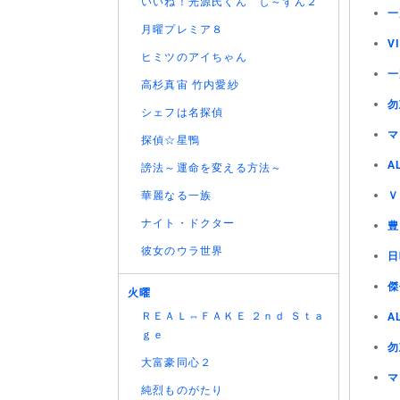
いいね！光源氏くん し～ずん２
一
月曜プレミア８
V
ヒミツのアイちゃん
一
高杉真宙 竹内愛紗
勿
シェフは名探偵
マ
探偵☆星鴨
A
謗法～運命を変える方法～
華麗なる一族
Ｖ
ナイト・ドクター
豊
彼女のウラ世界
日
傑
火曜
ＲＥＡＬ⇔ＦＡＫＥ ２ｎｄ Ｓｔａ
A
ｇｅ
勿
大富豪同心２
マ
純烈ものがたり