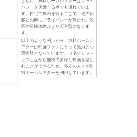
さらに、無料ホームシアターはプライ
バシーを保護する点でも優れていま
す。自宅で映画を観ることで、他の観
客との間にプライバシーが保たれ、映
画の視聴体験がより没入型になりま
す。
以上のような利点から、無料ホームシ
アターは映画ファンにとって魅力的な
選択肢となっています。自宅でリラッ
クスしながら無料で多様な映画を楽し
むことができるため、多くの人々が無
料ホームシアターを利用しています。
。 第6