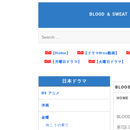
Skip
to
BLOOD ＆ SWEAT 
content
Search
for:
【Home】
【ドラマ9tsu動画】
【月曜日ドラマ】
【火曜日ドラマ】
日本ドラマ
BLOO
B9 アニメ
HOME
洋画
BLOO
金曜
向こうの果て
第7話