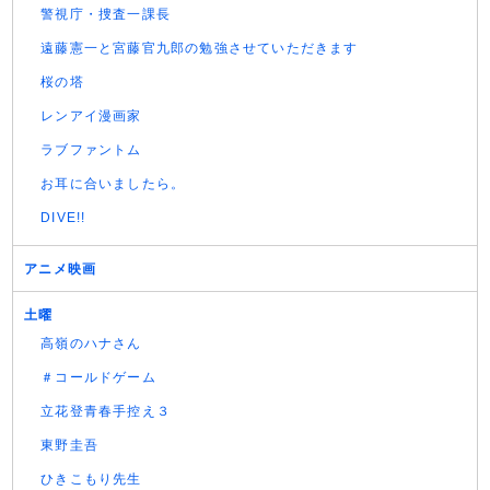
警視庁・捜査一課長
遠藤憲一と宮藤官九郎の勉強させていただきます
桜の塔
レンアイ漫画家
ラブファントム
お耳に合いましたら。
DIVE!!
アニメ映画
土曜
高嶺のハナさん
＃コールドゲーム
立花登青春手控え３
東野圭吾
ひきこもり先生