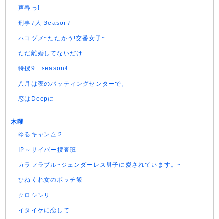
声春っ!
刑事7人 Season7
ハコヅメ~たたかう!交番女子~
ただ離婚してないだけ
特捜9 season4
八月は夜のバッティングセンターで。
恋はDeepに
木曜
ゆるキャン△２
IP～サイバー捜査班
カラフラブル~ジェンダーレス男子に愛されています。~
ひねくれ女のボッチ飯
クロシンリ
イタイケに恋して