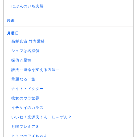
にぶんのいち夫婦
邦画
月曜日
高杉真宙 竹内愛紗
シェフは名探偵
探偵☆星鴨
謗法～運命を変える方法～
華麗なる一族
ナイト・ドクター
彼女のウラ世界
イチケイのカラス
いいね！光源氏くん し～ずん２
月曜プレミア８
ヒミツのアイちゃん