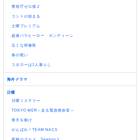
警視庁ゼロ係２
コントが始まる
土曜プレミアム
超速パラヒーロー ガンディーン
泣くな研修医
春の呪い
コタローは1人暮らし
海外ドラマ
日曜
日曜ミステリー
TOKYO MER～走る緊急救命室～
青天を衝け
がんばれ！TEAM NACS
孤独のグルメ Season３