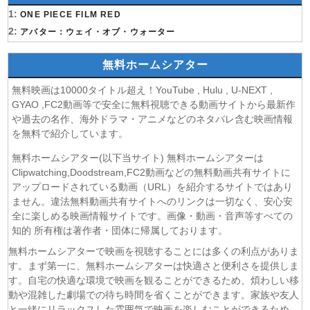
(07/08)
1:
これ描いて死ね 第6話
ONE PIECE FILM RED
(07/08)
2:
ここは俺に任せて先に行けと言ってから10年がたったら伝
アバター：ウェイ・オブ・ウォーター
説になっていた。 第6話
(07/08)
領民0人スタートの辺境領主様 第6話
無料ホームシアター
(07/08)
しもべの王子様 第6話
無料映画は10000タイトル超え！YouTube , Hulu , U-NEXT ,
(07/08)
転生したらスライムだった件 第4期 第17話
GYAO ,FC2動画等で安全に無料視聴できる動画サイトから最新作
(07/08)
金曜ロードショー 動画 2026年8月7日
や過去の名作、海外ドラマ・アニメなどのネタバレ含む映画情報
(07/08)
Tシャツが乾くまで 第5話
を無料で紹介しています。
(07/08)
リーガルビート ー逆転の法廷ー 第3話
無料ホームシアター(以下当サイト) 無料ホームシアターは
(07/08)
乙女怪獣キャラメリゼ 第6話
Clipwatching,Doodstream,FC2動画などの無料動画共有サイトに
(07/08)
チョッちゃん 第87話
アップロードされている動画（URL）を紹介するサイトではあり
(07/08)
ません。違法無料動画共有サイトへのリンクは一切なく、安心安
ひまわり 第95話
全に楽しめる映画情報サイトです。画像・動画・音声等すべての
(07/08)
マッサン 第19話
知的 所有権は著作者・団体に帰属しております。
(07/08)
風、薫る 第95話
無料ホームシアターで映画を視聴することには多くの利点がありま
(07/08)
夫婦と16歳〜狂気の隣人〜 第6話
す。まず第一に、無料ホームシアターは快適さと便利さを提供しま
(07/08)
今から、親友やめようか。 第7話
す。自宅の快適な環境で映画を観ることができるため、煩わしい移
(07/08)
未婚詐欺 私の知らない彼の顔 第4話
動や混雑した劇場での待ち時間を省くことができます。家族や友人
(07/08)
ヤニねこ 第6話
と一緒にリラックスした雰囲気で映画を楽しむことができるため、