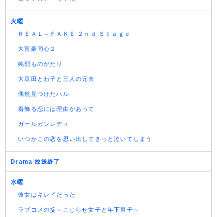
火曜
ＲＥＡＬ⇔ＦＡＫＥ ２ｎｄ Ｓｔａｇｅ
大富豪同心２
純烈ものがたり
大豆田とわ子と三人の元夫
偶然見つけたハル
着飾る恋には理由があって
ガールガンレディ
いつかこの恋を思い出してきっと泣いてしまう
Drama 放送終了
水曜
彼女はキレイだった
ラブコメの掟～こじらせ女子と年下男子～