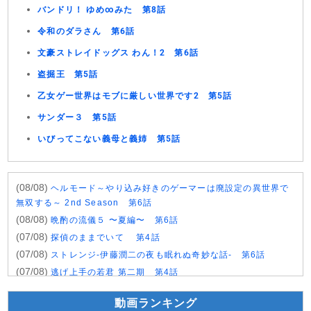
バンドリ！ ゆめ∞みた 第8話
令和のダラさん 第6話
文豪ストレイドッグス わん！2 第6話
盗掘王 第5話
乙女ゲー世界はモブに厳しい世界です2 第5話
サンダー３ 第5話
いびってこない義母と義姉 第5話
(08/08)
ヘルモード～やり込み好きのゲーマーは廃設定の異世界で
無双する～ 2nd Season 第6話
(08/08)
晩酌の流儀５ 〜夏編〜 第6話
(07/08)
探偵のままでいて 第4話
(07/08)
ストレンジ-伊藤潤二の夜も眠れぬ奇妙な話- 第6話
(07/08)
逃げ上手の若君 第二期 第4話
(07/08)
神の雫 第18話
動画ランキング
(07/08)
うちの弟どもがすみません 第6話