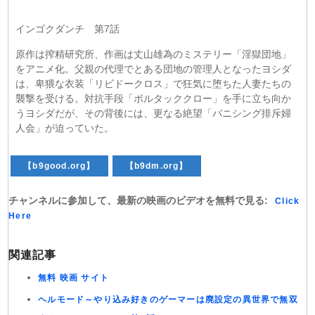
インゴクダンチ 第7話
原作は搾精研究所、作画は丈山雄為のミステリー「淫獄団地」
をアニメ化。父親の代理でとある団地の管理人となったヨシダ
は、卑猥な衣装「リビドークロス」で狂気に堕ちた人妻たちの
襲撃を受ける。対抗手段「ボルタッククロー」を手に立ち向か
うヨシダだが、その背後には、更なる絶望「バニシング排斥婦
人会」が迫っていた。
【b9good.org】
【b9dm.org】
チャンネルに参加して、最新の映画のビデオを無料で見る:
Click
Here
関連記事
無料 映画 サイト
ヘルモード～やり込み好きのゲーマーは廃設定の異世界で無双