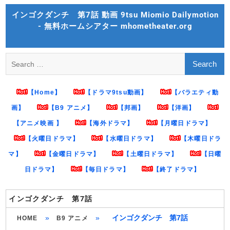
Skip
インゴクダンチ 第7話 動画 9tsu Miomio Dailymotion
to
- 無料ホームシアター mhometheater.org
content
Search
for:
【Home】
【ドラマ9tsu動画】
【バラエティ動
画】
【B9 アニメ】
【邦画】
【洋画】
【アニメ映画 】
【海外ドラマ】
【月曜日ドラマ】
【火曜日ドラマ】
【水曜日ドラマ】
【木曜日ドラ
マ】
【金曜日ドラマ】
【土曜日ドラマ】
【日曜
日ドラマ】
【毎日ドラマ】
【終了ドラマ】
インゴクダンチ 第7話
»
»
インゴクダンチ 第7話
HOME
B9 アニメ