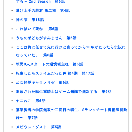
する～ 2nd Season 第6話
逃げ上手の若君 第二期 第4話
神の雫 第18話
これ描いて死ね 第6話
うちの弟どもがすみません 第6話
ここは俺に任せて先に行けと言ってから10年がたったら伝説に
なっていた。 第6話
領民0人スタートの辺境領主様 第6話
転生したらスライムだった件 第4期 第17話
乙女怪獣キャラメリゼ 第6話
追放された転生重騎士はゲーム知識で無双する 第6話
ヤニねこ 第6話
落第賢者の学院無双〜二度目の転生、Sランクチート魔術師冒険
録〜 第7話
メビウス・ダスト 第5話