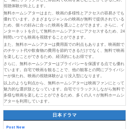
(07/08)
追放された転生重騎士はゲーム知識で無双する 第6話
視聴体験が向上します。
(06/08)
一緒にごはんをたべるだけ 第6話
無料ホームシアターはまた、映画の多様性とアクセスの容易さでも
優れています。さまざまなジャンルの映画が無料で提供されている
(06/08)
夫に不倫をお願いされました 第5話
ため、個々の好みに合った映画を選ぶことができます。さらに、イ
(06/08)
親愛なる夫へ〜完璧な妻の嘘〜 第6話
ンターネットを介して無料ホームシアターにアクセスするため、24
(06/08)
落第賢者の学院無双〜二度目の転生、Sランクチート魔術
時間いつでも映画を視聴することができます。
師冒険録〜 第7話
また、無料ホームシアターは費用面での利点もあります。映画館で
(06/08)
メビウス・ダスト 第5話
のチケット代や飲食物の費用を節約できるだけでなく、無料で映画
を楽しむことができるため、経済的にもお得です。
さらに、無料ホームシアターはプライバシーを保護する点でも優れ
ています。自宅で映画を観ることで、他の観客との間にプライバシ
ーが保たれ、映画の視聴体験がより没入型になります。
以上のような利点から、無料ホームシアターは映画ファンにとって
魅力的な選択肢となっています。自宅でリラックスしながら無料で
多様な映画を楽しむことができるため、多くの人々が無料ホームシ
アターを利用しています。
日本ドラマ
Post New