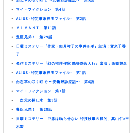
勿忘草の咲く町で 〜安曇野診療記〜 第5話
マイ・フィクション 第4話
ALIUS -特定事象捜査ファイル- 第2話
ＶＩＶＡＮＴ 第11話
豊臣兄弟！ 第29話
日曜ミステリー『作家・如月祥子の事件ルポ』主演：賀来千香
子
傑作ミステリー『幻の推理作家 能登路殺人行』出演：西郷輝彦
ALIUS -特定事象捜査ファイル- 第1話
勿忘草の咲く町で 〜安曇野診療記〜 第4話
マイ・フィクション 第3話
一次元の挿し木 第3話
豊臣兄弟！ 第28話
日曜ミステリー「巨悪は眠らせない 特捜検事の標的」真山仁×玉
木宏