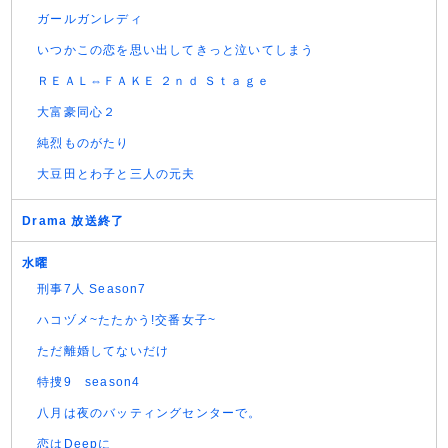
ガールガンレディ
いつかこの恋を思い出してきっと泣いてしまう
ＲＥＡＬ⇔ＦＡＫＥ ２ｎｄ Ｓｔａｇｅ
大富豪同心２
純烈ものがたり
大豆田とわ子と三人の元夫
Drama 放送終了
水曜
刑事7人 Season7
ハコヅメ~たたかう!交番女子~
ただ離婚してないだけ
特捜9 season4
八月は夜のバッティングセンターで。
恋はDeepに