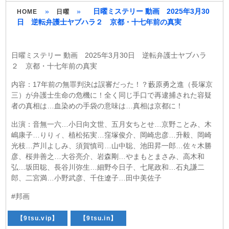
»
»
日曜ミステリー 動画 2025年3月30
HOME
日曜
日 逆転弁護士ヤブハラ２ 京都・十七年前の真実
日曜ミステリー 動画 2025年3月30日 逆転弁護士ヤブハラ
２ 京都・十七年前の真実
内容：17年前の無罪判決は誤審だった！？藪原勇之進（長塚京
三）が弁護士生命の危機に！全く同じ手口で再逮捕された容疑
者の真相は…血染めの手袋の意味は…真相は京都に！
出演：音無一六…小日向文世、五月女ちとせ…京野ことみ、木
嶋康子…りりィ、植松拓実…窪塚俊介、岡崎忠彦…升毅、岡崎
光枝…芦川よしみ、須賀慎司…山中聡、池田昇一郎…佐々木勝
彦、桜井善之…大谷亮介、岩森剛…やまもとまさみ、高木和
弘…坂田聡、長谷川弥生…細野今日子、七尾政和…石丸謙二
郎、二宮満…小野武彦、千住遼子…田中美佐子
#邦画
【9tsu.vip】
【9tsu.in】