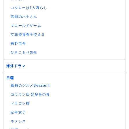
コタローは1人暮らし
高嶺のハナさん
＃コールドゲーム
立花登青春手控え３
東野圭吾
ひきこもり先生
海外ドラマ
日曜
孤独のグルメSeason4
コウラン伝 始皇帝の母
ドラゴン桜
定年女子
ネメシス