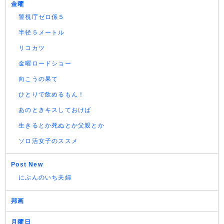
金曜
警視庁ゼロ係５
半径５メートル
リコカツ
金曜ロードショー
向こうの果て
ひとりで飲めるもん！
あのときキスしておけば
生きるとか死ぬとか父親とか
ソロ活女子のススメ
Post New
にぶんのいち夫婦
邦画
月曜日