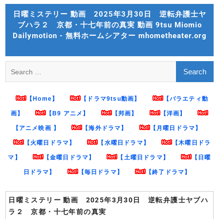
Skip
日曜ミステリー 動画 2025年3月30日 逆転弁護士ヤ
to
ブハラ２ 京都・十七年前の真実 動画 9tsu Miomio
content
Dailymotion - 無料ホームシアター mhometheater.org
Search
for:
【Home】
【ドラマ9tsu動画】
【バラエティ動
画】
【B9 アニメ】
【邦画】
【洋画】
【アニメ映画 】
【海外ドラマ】
【月曜日ドラマ】
【火曜日ドラマ】
【水曜日ドラマ】
【木曜日ドラ
マ】
【金曜日ドラマ】
【土曜日ドラマ】
【日曜
日ドラマ】
【毎日ドラマ】
【終了ドラマ】
日曜ミステリー 動画 2025年3月30日 逆転弁護士ヤブハ
ラ２ 京都・十七年前の真実