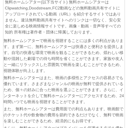
無料ホームシアター(以下当サイト) 無料ホームシアターは
(05/08)
今夜もシリアルキラーと待ち合わせ 第6話
Clipwatching,Doodstream,FC2動画などの無料動画共有サイトに
(05/08)
Tokyo middle 30 第3話
アップロードされている動画（URL）を紹介するサイトではあり
(05/08)
ません。違法無料動画共有サイトへのリンクは一切なく、安心安
ファーストクライ 母子救命救急班 第5話
全に楽しめる映画情報サイトです。画像・動画・音声等すべての
(05/08)
クレバテスⅡ-魔獣の王と偽りの勇者伝承- 第5話
知的 所有権は著作者・団体に帰属しております。
(05/08)
身代わり令嬢を救ったのは冷酷無慈悲な氷の王子の愛でし
た 第5話
無料ホームシアターで映画を視聴することには多くの利点がありま
す。まず第一に、無料ホームシアターは快適さと便利さを提供しま
(05/08)
大追跡〜警視庁SSBC強行犯係〜 Season2 第3話
す。自宅の快適な環境で映画を観ることができるため、煩わしい移
(05/08)
マッサン 第17話
動や混雑した劇場での待ち時間を省くことができます。家族や友人
(05/08)
風、薫る 第93話
と一緒にリラックスした雰囲気で映画を楽しむことができるため、
(05/08)
天は赤い河のほとり 第5話
視聴体験が向上します。
(05/08)
スピナーベイト 第6話
無料ホームシアターはまた、映画の多様性とアクセスの容易さでも
(05/08)
チョッちゃん 第85話
優れています。さまざまなジャンルの映画が無料で提供されている
ため、個々の好みに合った映画を選ぶことができます。さらに、イ
(05/08)
ひまわり 第93話
ンターネットを介して無料ホームシアターにアクセスするため、24
(05/08)
幸せになりたいマサムネ君 第5話
時間いつでも映画を視聴することができます。
(05/08)
手札が多めのビクトリア 第5話
また、無料ホームシアターは費用面での利点もあります。映画館で
(05/08)
コントラスト 第6話
のチケット代や飲食物の費用を節約できるだけでなく、無料で映画
を楽しむことができるため、経済的にもお得です。