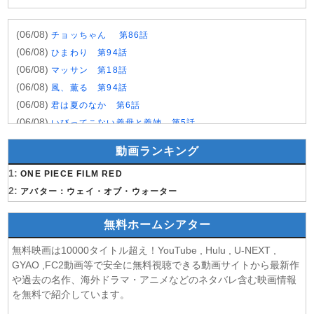
(06/08)
チョッちゃん 第86話
(06/08)
ひまわり 第94話
(06/08)
マッサン 第18話
(06/08)
風、薫る 第94話
(06/08)
君は夏のなか 第6話
(06/08)
いびってこない義母と義姉 第5話
(06/08)
サンダー３ 第5話
動画ランキング
(06/08)
ヤンキー激戦区の四天王がアイドルグループに転生した
1:
ら？ 第9話
ONE PIECE FILM RED
(06/08)
2:
おちたらおわり 第6話
アバター：ウェイ・オブ・ウォーター
(05/08)
LV999の村人 第7話
無料ホームシアター
(05/08)
片田舎のおっさん、剣聖になるII 第5話
(05/08)
ヒロイン？聖女？いいえ、オールワークスメイドです
無料映画は10000タイトル超え！YouTube , Hulu , U-NEXT ,
（誇）！ 第7話
GYAO ,FC2動画等で安全に無料視聴できる動画サイトから最新作
(05/08)
幼女戦記Ⅱ 第5話
や過去の名作、海外ドラマ・アニメなどのネタバレ含む映画情報
(05/08)
花ざかりの君たちへ 第2期 第7話
を無料で紹介しています。
(05/08)
ドライな同期の溺愛癖 第5話