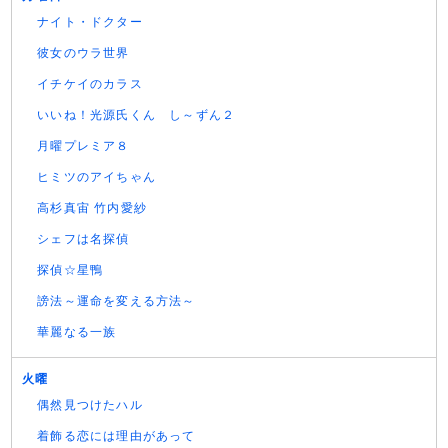
ナイト・ドクター
彼女のウラ世界
イチケイのカラス
いいね！光源氏くん し～ずん２
月曜プレミア８
ヒミツのアイちゃん
高杉真宙 竹内愛紗
シェフは名探偵
探偵☆星鴨
謗法～運命を変える方法～
華麗なる一族
火曜
偶然見つけたハル
着飾る恋には理由があって