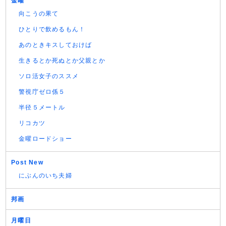
金曜
向こうの果て
ひとりで飲めるもん！
あのときキスしておけば
生きるとか死ぬとか父親とか
ソロ活女子のススメ
警視庁ゼロ係５
半径５メートル
リコカツ
金曜ロードショー
Post New
にぶんのいち夫婦
邦画
月曜日