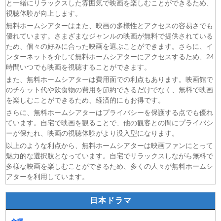
と一緒にリラックスした雰囲気で映画を楽しむことができるため、
(08/08)
ドラえもん 2026年8月8日
視聴体験が向上します。
(08/08)
本好きの下剋上 領主の養女 第17話
無料ホームシアターはまた、映画の多様性とアクセスの容易さでも
(08/08)
うしろの正面カムイさん 第6話
優れています。さまざまなジャンルの映画が無料で提供されている
ため、個々の好みに合った映画を選ぶことができます。さらに、イ
(08/08)
ヘルモード～やり込み好きのゲーマーは廃設定の異世界で
ンターネットを介して無料ホームシアターにアクセスするため、24
無双する～ 2nd Season 第6話
時間いつでも映画を視聴することができます。
(08/08)
晩酌の流儀５ 〜夏編〜 第6話
また、無料ホームシアターは費用面での利点もあります。映画館で
(07/08)
探偵のままでいて 第4話
のチケット代や飲食物の費用を節約できるだけでなく、無料で映画
(07/08)
ストレンジ-伊藤潤二の夜も眠れぬ奇妙な話- 第6話
を楽しむことができるため、経済的にもお得です。
さらに、無料ホームシアターはプライバシーを保護する点でも優れ
ています。自宅で映画を観ることで、他の観客との間にプライバシ
ーが保たれ、映画の視聴体験がより没入型になります。
以上のような利点から、無料ホームシアターは映画ファンにとって
魅力的な選択肢となっています。自宅でリラックスしながら無料で
多様な映画を楽しむことができるため、多くの人々が無料ホームシ
アターを利用しています。
日本ドラマ