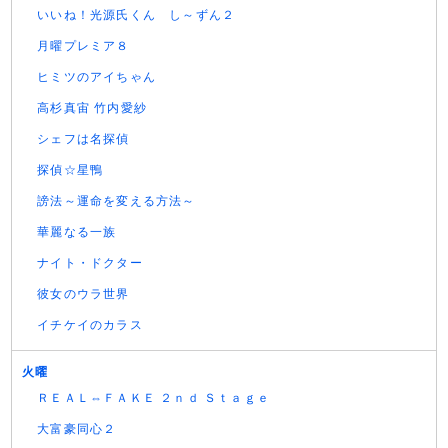
いいね！光源氏くん し～ずん２
月曜プレミア８
ヒミツのアイちゃん
高杉真宙 竹内愛紗
シェフは名探偵
探偵☆星鴨
謗法～運命を変える方法～
華麗なる一族
ナイト・ドクター
彼女のウラ世界
イチケイのカラス
火曜
ＲＥＡＬ⇔ＦＡＫＥ ２ｎｄ Ｓｔａｇｅ
大富豪同心２