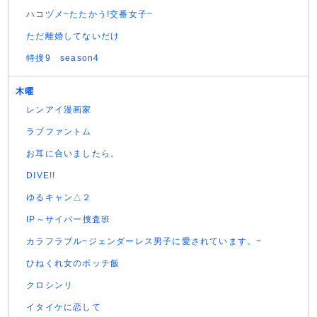
ハコヅメ~たたかう!交番女子~
ただ離婚してないだけ
特捜9 season4
木曜
レンアイ漫画家
ラブファントム
お耳に合いましたら。
DIVE!!
ゆるキャン△２
IP～サイバー捜査班
カラフラブル~ジェンダーレス男子に愛されています。~
ひねくれ女のボッチ飯
クロシンリ
イタイケに恋して