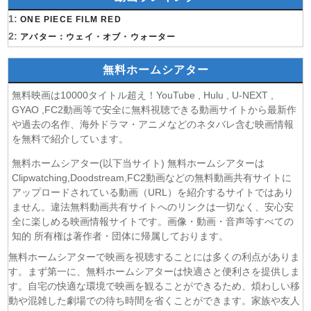
(生活能力皆無)を陰ながらお世話することになりました 第6話
(09/08)
1:
魔法少女リリカルなのは EXCEEDS Gun Blaze
ONE PIECE FILM RED
Vengeance 第6話
2:
アバター：ウェイ・オブ・ウォーター
(09/08)
「きみを愛する気はない」と言った次期公爵様がなぜか溺
愛してきます 第6話
無料ホームシアター
(09/08)
花織さんは転生しても喧嘩がしたい 第5話
無料映画は10000タイトル超え！YouTube , Hulu , U-NEXT ,
(08/08)
株式会社マジルミエ 第2期 第6話
GYAO ,FC2動画等で安全に無料視聴できる動画サイトから最新作
(08/08)
鬼の花嫁 第6話
や過去の名作、海外ドラマ・アニメなどのネタバレ含む映画情報
(08/08)
ミッドナイト屋台2〜ル・モンドゥ〜 第6話
を無料で紹介しています。
(08/08)
天幕のジャードゥーガル 第7話
無料ホームシアター(以下当サイト) 無料ホームシアターは
(08/08)
黄泉のツガイ 第18話
Clipwatching,Doodstream,FC2動画などの無料動画共有サイトに
(08/08)
グロウアップショウ～ひまわりのサーカス団～ 第6話
アップロードされている動画（URL）を紹介するサイトではあり
(08/08)
夏色の雲が恋と嵐をまきおこす 第5話
ません。違法無料動画共有サイトへのリンクは一切なく、安心安
(08/08)
全に楽しめる映画情報サイトです。画像・動画・音声等すべての
岩元先輩ノ推薦 第6話
知的 所有権は著作者・団体に帰属しております。
(08/08)
BLEACH 千年血戦篇-禍進譚- 第3話
(08/08)
BLACK TORCH 第6話
無料ホームシアターで映画を視聴することには多くの利点がありま
す。まず第一に、無料ホームシアターは快適さと便利さを提供しま
(08/08)
猫と竜 第7話
す。自宅の快適な環境で映画を観ることができるため、煩わしい移
(08/08)
告白ー25年目の秘密ー 第5話
動や混雑した劇場での待ち時間を省くことができます。家族や友人
(08/08)
クレヨンしんちゃん 2026年8月8日