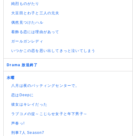
純烈ものがたり
大豆田とわ子と三人の元夫
偶然見つけたハル
着飾る恋には理由があって
ガールガンレディ
いつかこの恋を思い出してきっと泣いてしまう
Drama 放送終了
水曜
八月は夜のバッティングセンターで。
恋はDeepに
彼女はキレイだった
ラブコメの掟～こじらせ女子と年下男子～
声春っ!
刑事7人 Season7