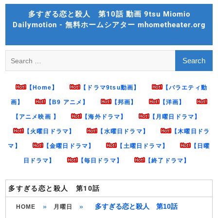
Skip
多すぎる恋と殺人 第10話 動画 9tsu Miomio
to
Dailymotion - 無料ホームシアター mhometheater.org
content
Search
for:
【Home】
【ドラマ9tsu動画】
【バラエティ動
画】
【B9 アニメ】
【邦画】
【洋画】
【アニメ映画 】
【海外ドラマ】
【月曜日ドラマ】
【火曜日ドラマ】
【水曜日ドラマ】
【木曜日ドラ
マ】
【金曜日ドラマ】
【土曜日ドラマ】
【日曜
日ドラマ】
【毎日ドラマ】
【終了ドラマ】
多すぎる恋と殺人 第10話
»
»
多すぎる恋と殺人 第10話
HOME
月曜日