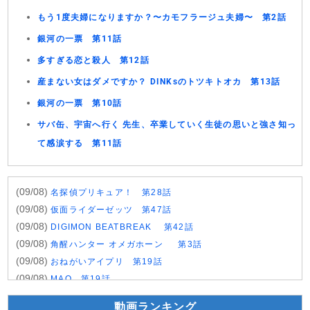
もう1度夫婦になりますか？〜カモフラージュ夫婦〜 第2話
銀河の一票 第11話
多すぎる恋と殺人 第12話
産まない女はダメですか？ DINKsのトツキトオカ 第13話
銀河の一票 第10話
サバ缶、宇宙へ行く 先生、卒業していく生徒の思いと強さ知っ
て感涙する 第11話
(09/08)
名探偵プリキュア！ 第28話
(09/08)
仮面ライダーゼッツ 第47話
(09/08)
DIGIMON BEATBREAK 第42話
(09/08)
角醒ハンター オメガホーン 第3話
(09/08)
おねがいアイプリ 第19話
(09/08)
MAO 第19話
(09/08)
才女のお世話 高嶺の花だらけな名門校で、学院一のお嬢様
動画ランキング