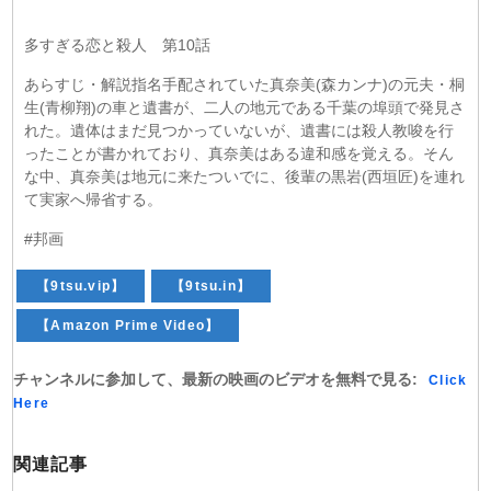
多すぎる恋と殺人 第10話
あらすじ・解説指名手配されていた真奈美(森カンナ)の元夫・桐
生(青柳翔)の車と遺書が、二人の地元である千葉の埠頭で発見さ
れた。遺体はまだ見つかっていないが、遺書には殺人教唆を行
ったことが書かれており、真奈美はある違和感を覚える。そん
な中、真奈美は地元に来たついでに、後輩の黒岩(西垣匠)を連れ
て実家へ帰省する。
#邦画
【9tsu.vip】
【9tsu.in】
【Amazon Prime Video】
チャンネルに参加して、最新の映画のビデオを無料で見る:
Click
Here
関連記事