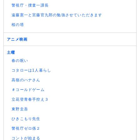
警視庁・捜査一課長
遠藤憲一と宮藤官九郎の勉強させていただきます
桜の塔
アニメ映画
土曜
春の呪い
コタローは1人暮らし
高嶺のハナさん
＃コールドゲーム
立花登青春手控え３
東野圭吾
ひきこもり先生
警視庁ゼロ係２
コントが始まる